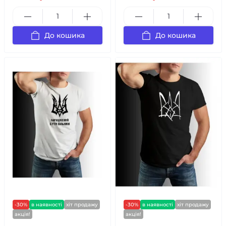
До кошика
До кошика
-30%
в наявності
хіт продажу
-30%
в наявності
хіт продажу
акція!
акція!