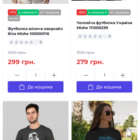
-17%
в наявності
хіт продажу
-30%
в наявності
хіт продажу
акція!
Чоловіча футболка Україна
Mishe 111000239
Футболка жіноча оверсайз
біла Mishe 100000116
0
0
360 грн.
399 грн.
299 грн.
279 грн.
До кошика
До кошика