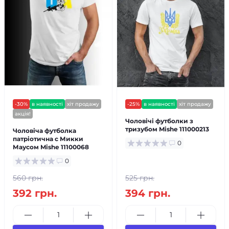
-30%
в наявності
хіт продажу
-25%
в наявності
хіт продажу
акція!
Чоловічі футболки з
тризубом Mishe 111000213
Чоловіча футболка
патріотична с Микки
0
Маусом Mishe 11100068
0
560 грн.
525 грн.
392 грн.
394 грн.