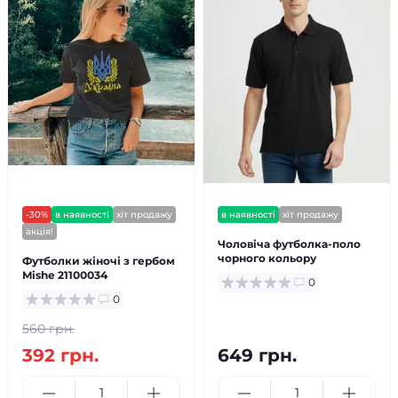
-30%
в наявності
хіт продажу
в наявності
хіт продажу
акція!
Чоловіча футболка-поло
чорного кольору
Футболки жіночі з гербом
Mishe 21100034
0
0
560 грн.
392 грн.
649 грн.