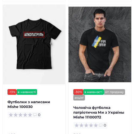
-13%
в наявності
-30%
в наявності
хіт продажу
акція!
Футболки з написами
Mishe 100030
Чоловіча футболка
патріотична Ми з Україны
0
Mishe 11100072
0