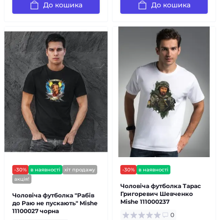
До кошика
До кошика
-30%
в наявності
хіт продажу
-30%
в наявності
акція!
Чоловіча футболка Тарас
Григоревич Шевченко
Чоловіча футболка "Рабів
Mishe 111000237
до Раю не пускають" Mishe
11100027 чорна
0