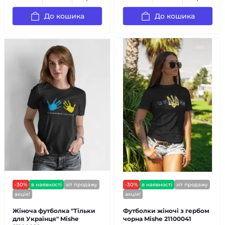
До кошика
До кошика
-30%
в наявності
хіт продажу
-30%
в наявності
хіт продажу
акція!
акція!
Жіноча футболка "Тільки
Футболки жіночі з гербом
для Українця" Mishe
чорна Mishe 21100041