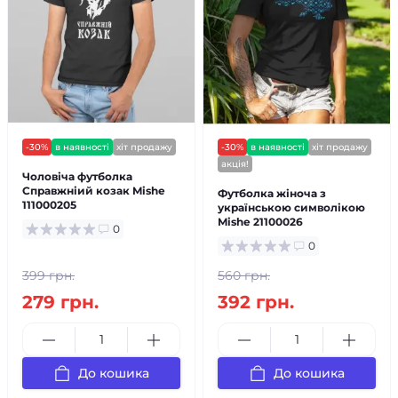
-30%
в наявності
хіт продажу
-30%
в наявності
хіт продажу
акція!
Чоловіча футболка
Справжнiий козак Mishe
Футболка жіноча з
111000205
українською символікою
Mishe 21100026
0
0
399 грн.
560 грн.
279 грн.
392 грн.
До кошика
До кошика