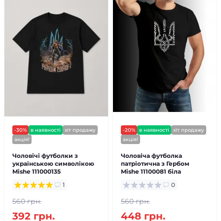
-30%
в наявності
хіт продажу
-20%
в наявності
хіт продажу
акція!
акція!
Чоловічі футболки з
Чоловіча футболка
українською символікою
патріотична з Гербом
Mishe 111000135
Mishe 11100081 біла
1
0
560 грн.
560 грн.
392 грн.
448 грн.