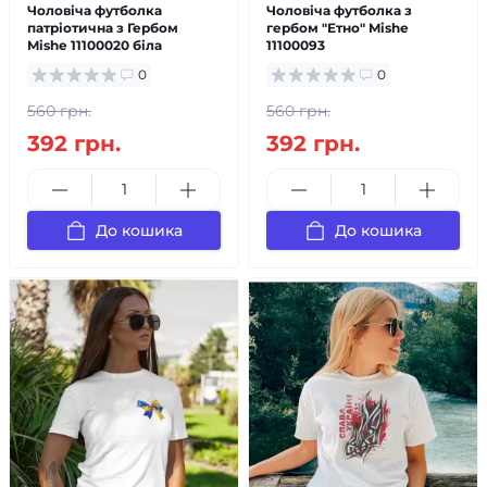
Чоловіча футболка
Чоловіча футболка з
патріотична з Гербом
гербом "Етно" Mishe
Mishe 11100020 біла
11100093
0
0
560 грн.
560 грн.
392 грн.
392 грн.
До кошика
До кошика