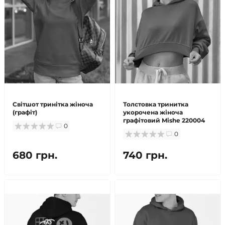
Світшот тринітка жіноча
Толстовка тринитка
(графіт)
укорочена жіноча
графітовий Mishe 220004
0
0
680 грн.
740 грн.