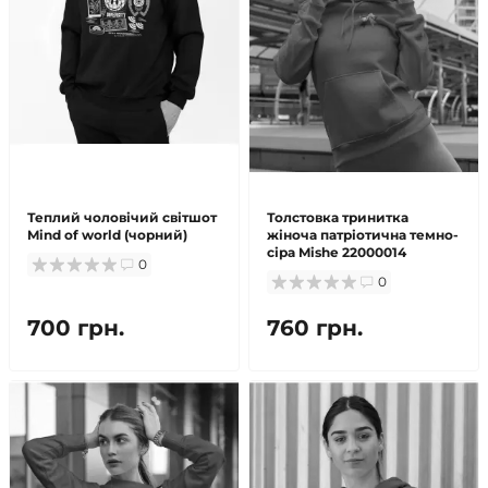
Теплий чоловічий світшот
Толстовка тринитка
Mind of world (чорний)
жіноча патріотична темно-
сіра Mishe 22000014
0
0
700 грн.
760 грн.