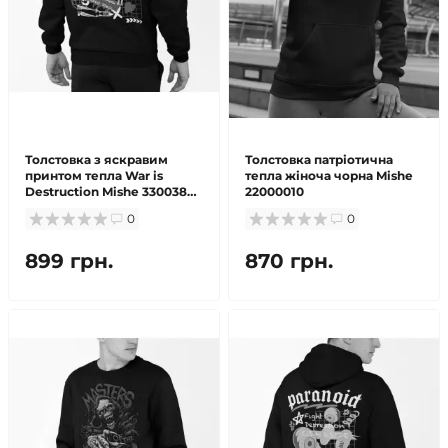
Толстовка з яскравим
Толстовка патріотична
принтом тепла War is
тепла жіноча чорна Mishe
Destruction Mishe 330038
22000010
чорний
0
0
899 грн.
870 грн.