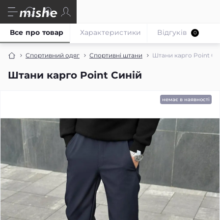
Все про товар
Характеристики
Відгуків
0
Спортивний одяг
Спортивні штани
Штани карго Point Си
Штани карго Point Синій
немає в наявності