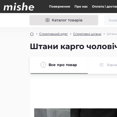
Повернення
Про нас
Оплата і доста
Каталог товарів
Спортивний одяг
Спортивні штани
Штани 
Штани карго чоловіч
Все про товар
Хара