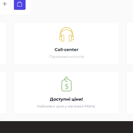
Call-center
Підтримка клієнтів
Доступні ціни!
Найнижчі ціни у магазині Mishe.