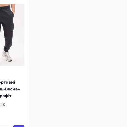
ортивні
нь-Весна»
графіт
0