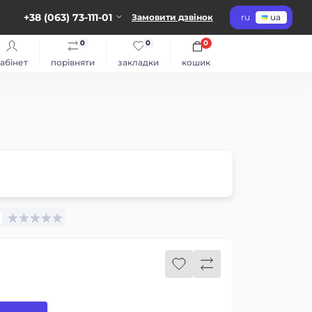
+38 (063) 73-111-01
Замовити дзвінок
ru
ua
0
0
0
абінет
порівняти
закладки
кошик