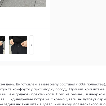
ен день. Виготовлені з матеріалу софтшел (100% поліестер),
вітру та комфорту у прохолодну погоду. Прямий крій штанів
ові кишені додають практичності. Пояс на резинці зі шнурком
 ваші індивідуальні потреби. Окремої уваги заслуговує фір
а задній частині штанів. Ідеальний вибір для весняного або