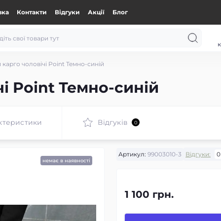
вка
Контакти
Відгуки
Акції
Блог
к
карго чоловічі Point Темно-синій
і Point Темно-синій
ктеристики
Відгуків
0
Артикул:
99003010-3
Відгуки:
0
немає в наявності
1 100 грн.