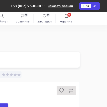
+38 (063) 73-111-01
Заказать звонок
ru
ua
0
0
0
бинет
сравнить
закладки
корзина