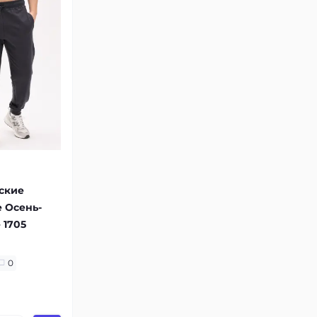
ские
 Осень-
 1705
0