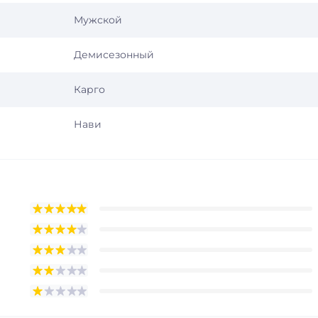
Мужской
Демисезонный
Карго
Нави