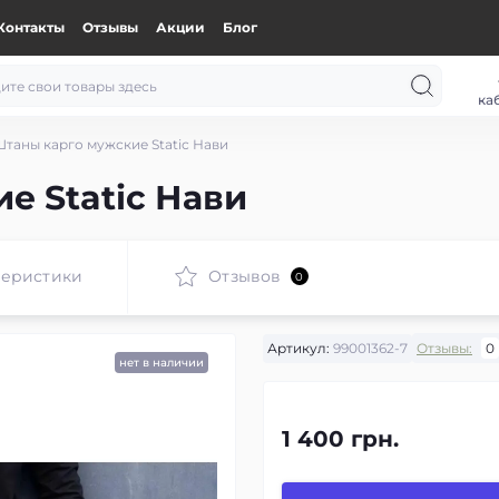
Контакты
Отзывы
Акции
Блог
ка
таны карго мужские Static Нави
е Static Нави
теристики
Отзывов
0
Артикул:
99001362-7
Отзывы:
0
нет в наличии
1 400 грн.