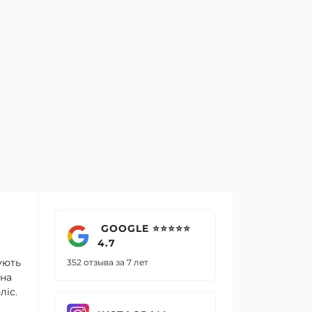
GOOGLE ⭐⭐⭐⭐⭐
4.7
ують
352 отзыва за 7 лет
ина
ліс.