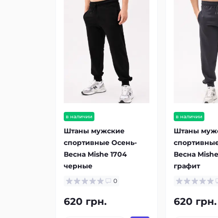
в наличии
в наличии
Штаны мужские
Штаны муж
спортивные Осень-
спортивные
Весна Mishe 1704
Весна Mishe
черные
графит
0
620 грн.
620 грн.