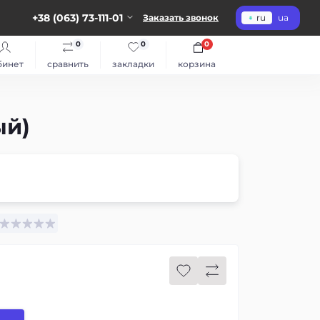
+38 (063) 73-111-01
Заказать звонок
ru
ua
0
0
0
бинет
сравнить
закладки
корзина
ый)