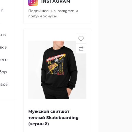
INSTAGRAM
 и
Подпишись на instagram и
получи бонусы!
.
ы в
ак и
шего
бор
свой
Мужской свитшот
теплый Skateboarding
(черный)