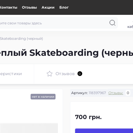
Контакты
Отзывы
Акции
Блог
ка
kateboarding (черный)
плый Skateboarding (черн
теристики
Отзывов
0
Артикул:
118397967
Отзывы:
0
нет в наличии
700 грн.