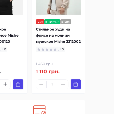
-24%
в наличии
акция!
кое
Стильное худи на
ное Mishe
флисе на молнии
00120
мужское Mishe 3212002
0
0
1 460 грн.
.
1 110 грн.