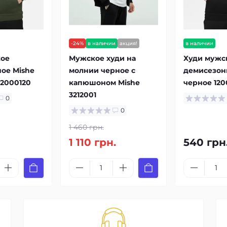
-24%
в наличии
акция!
в наличии
кое
Мужское худи на
Худи мужс
ое Mishe
молнии черное с
демисезон
12000120
капюшоном Mishe
черное 120
3212001
0
0
1 460 грн.
1 110 грн.
540 грн