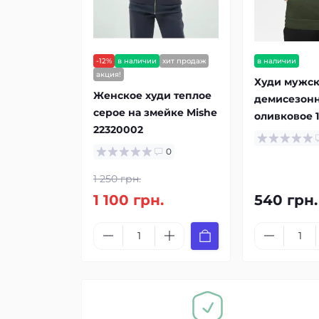
-12%
в наличии
хит продаж
в наличии
акция!
Худи мужс
Женское худи теплое
демисезонн
серое на змейке Mishe
оливковое 
22320002
0
1 250 грн.
1 100 грн.
540 грн.