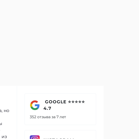
GOOGLE ⭐⭐⭐⭐⭐
4.7
, но
352 отзыва за 7 лет
ы
о
 из