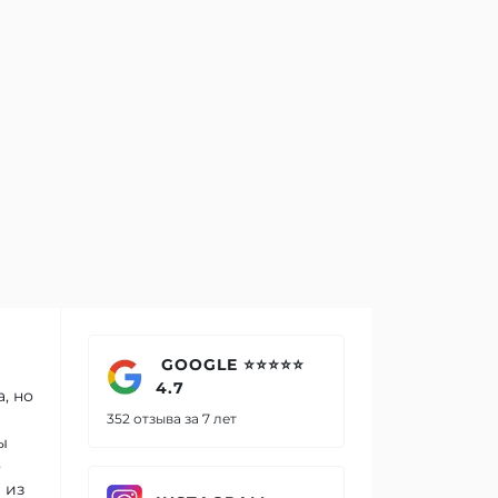
GOOGLE ⭐⭐⭐⭐⭐
4.7
, но
352 отзыва за 7 лет
ы
о
 из