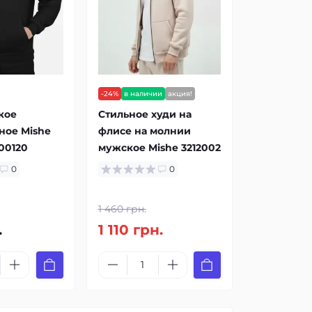
-24%
в наличии
акция!
кое
Стильное худи на
ное Mishe
флисе на молнии
00120
мужское Mishe 3212002
0
0
1 460 грн.
.
1 110 грн.