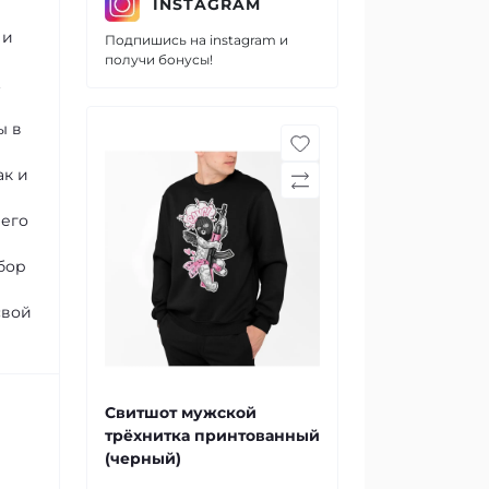
INSTAGRAM
 и
Подпишись на instagram и
получи бонусы!
.
ы в
ак и
шего
бор
свой
Свитшот мужской
трёхнитка принтованный
(черный)