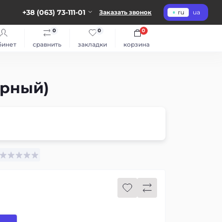
+38 (063) 73-111-01
Заказать звонок
ru
ua
0
0
0
бинет
сравнить
закладки
корзина
ерный)