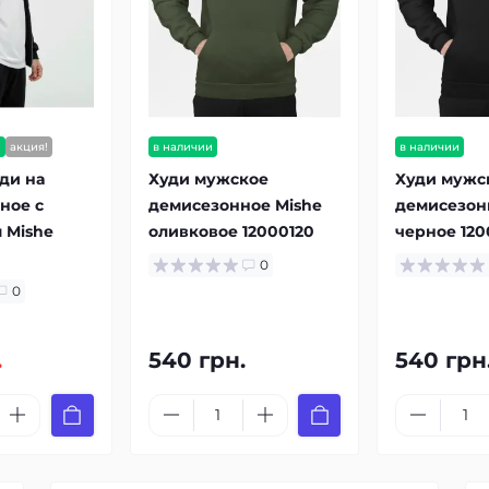
и
акция!
в наличии
в наличии
ди на
Худи мужское
Худи мужс
ное с
демисезонное Mishe
демисезон
 Mishe
оливковое 12000120
черное 120
0
0
.
540 грн.
540 грн