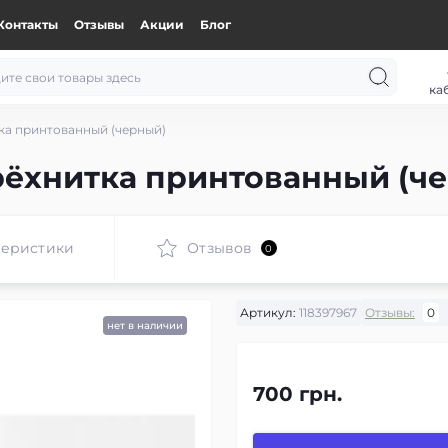
Контакты
Отзывы
Акции
Блог
ка
ка принтованный (черный)
рёхнитка принтованный (ч
теристики
Отзывов
0
Артикул:
118397967
Отзывы:
0
нет в наличии
700 грн.