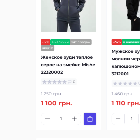
-12%
в наличии
хит продаж
-24%
в наличи
акция!
Мужское ху
Женское худи теплое
молнии чер
серое на змейке Mishe
капюшоном
22320002
3212001
0
1 250 грн.
1 460 грн.
1 100 грн.
1 110 грн