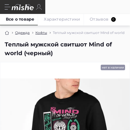
Все о товаре
Характеристики
Отзывов
0
Одежда
Кофты
Теплый мужской свитшот Mind of world (ч
Теплый мужской свитшот Mind of
world (черный)
нет в наличии