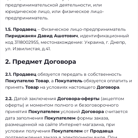
предпринимательской деятельности, или
юридическое лицо, или физическое лицо-
предприниматель.
1.5. Продавец
– Физическое лицо-предприниматель
Пириджанян Давид Ашотович
, идентификационный
код 3118002955, местонахождение: Украина, г. Днепр,
ул. Извилистая, д.41.
2. Предмет Договора
2.1.
Продавец
обязуется передать в собственность
Покупателю
Товар
, а
Покупатель
обязуется оплатить и
принять
Товар
на условиях настоящего
Договора
.
2.2.
Датой заключения
Договора-оферты
(акцептом
оферты) и моментом полного и безоговорочного
принятия
Покупателем
условий
Договора
считается
дата заполнения
Покупателем
формы заказа,
размещенной на сайте Интернет-магазина, при
условии получения
Покупателем
от
Продавца
подтверждения заказа в электронном виде. При