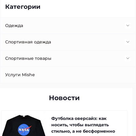
Категории
Одежда
Жилетка
Спортивная одежда
Платья
Лосини
Спортивные товары
Футболки
Шорты
Костюм для сгонки веса (костюмы сауна)
Услуги Mishe
Кофты
Спортивные костюмы
Новости
Спортивные Штаны
Футболка оверсайз: как
носить, чтобы выглядеть
стильно, а не бесформенно