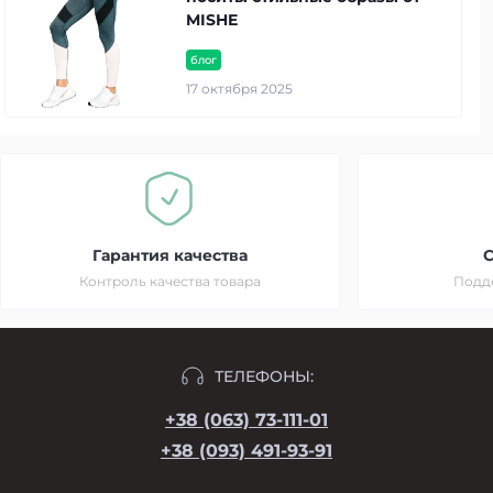
MISHE
блог
17 октября 2025
Гарантия качества
C
Контроль качества товара
Подд
ТЕЛЕФОНЫ:
+38 (063) 73-111-01
+38 (093) 491-93-91