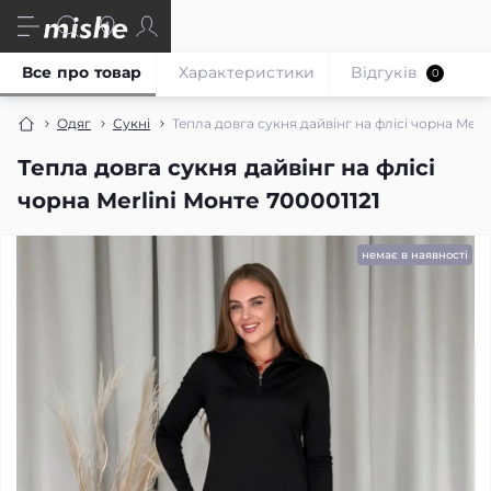
Все про товар
Характеристики
Відгуків
0
Одяг
Сукні
Тепла довга сукня дайвінг на флісі чорна Merli
Тепла довга сукня дайвінг на флісі
чорна Merlini Монте 700001121
немає в наявності