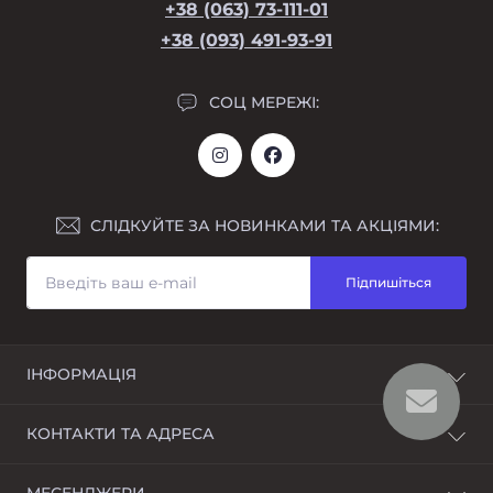
+38 (063) 73-111-01
+38 (093) 491-93-91
СОЦ МЕРЕЖІ:
СЛІДКУЙТЕ ЗА НОВИНКАМИ ТА АКЦІЯМИ:
Підпишіться
ІНФОРМАЦІЯ
Повернення
КОНТАКТИ ТА АДРЕСА
Про магазин
Оплата і доставка
Україна Дніпропетровська обл. г. Дніпро вул.