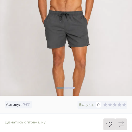
Артикул:
7671
Відгуки:
0
Дізнатись оптову ціну