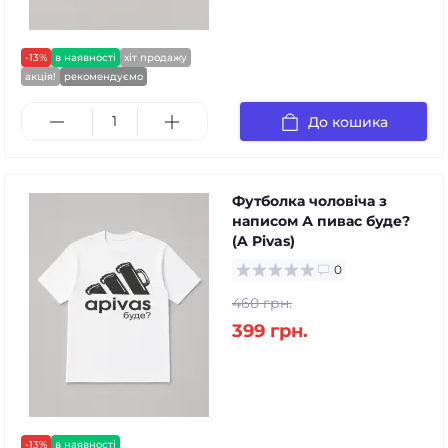
-13%
в наявності
хіт продажу
акція!
рекомендуємо
До кошика
Футболка чоловіча з
написом А пивас буде?
(A Pivas)
0
460 грн.
399 грн.
-13%
в наявності