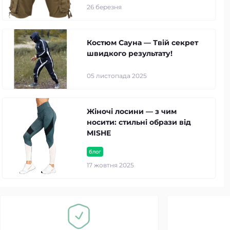
26 березня
Костюм Сауна — Твій секрет
швидкого результату!
05 листопада 2025
Жіночі лосини — з чим
носити: стильні образи від
MISHE
блог
17 жовтня 2025