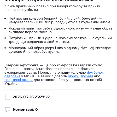
Кілька практичних правил при виборі кольору та принту
оверсайз-футболки:
Нейтральні кольори (чорний, білий, сірий, бежевий) —
найуніверсальніший вибір, поєднуються з будь-яким низом.
Яскравий принт потребує однотонного низу — інакше образ
виглядає перевантажено.
Патріотичні принти з українською символікою — актуальний
тренд, що водночас є стейтментом.
Монохромний образ (верх і низ в одному відтінку) виглядає
сучасно й не потребує зусиль.
Оверсайз-футболка — це про комфорт без втрати стилю.
Головне — знати кілька базових правил і не боятися
експериментувати. Перегляньте нашу колекцію
футболок
оверсайз
у MISHE, а також підберіть
шорти
,
лосини
або
спортивні штани
для готового образу — доставка по всій
Україні.
2026-03-26 23:27:22
Коментарі: 0