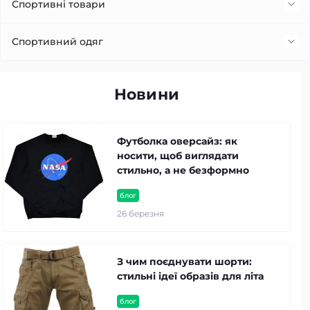
Сукні
Спортивні товари
Футболки
Костюм для зменшення ваги (костюми сауна)
Спортивний одяг
Кофти
Лосини
Новини
Шорти
Футболка оверсайз: як
Спортивні костюми
носити, щоб виглядати
стильно, а не безформно
Спортивні штани
блог
26 березня
З чим поєднувати шорти:
стильні ідеї образів для літа
блог