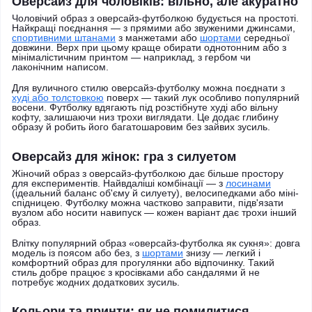
Оверсайз для чоловіків: вільно, але акуратно
Чоловічий образ з оверсайз-футболкою будується на простоті.
Найкращі поєднання — з прямими або звуженими джинсами,
спортивними штанами
з манжетами або
шортами
середньої
довжини. Верх при цьому краще обирати однотонним або з
мінімалістичним принтом — наприклад, з гербом чи
лаконічним написом.
Для вуличного стилю оверсайз-футболку можна поєднати з
худі або толстовкою
поверх — такий лук особливо популярний
восени. Футболку вдягають під розстібнуте худі або вільну
кофту, залишаючи низ трохи виглядати. Це додає глибину
образу й робить його багатошаровим без зайвих зусиль.
Оверсайз для жінок: гра з силуетом
Жіночий образ з оверсайз-футболкою дає більше простору
для експериментів. Найвдаліші комбінації — з
лосинами
(ідеальний баланс об'єму й силуету), велосипедками або міні-
спідницею. Футболку можна частково заправити, підв'язати
вузлом або носити навипуск — кожен варіант дає трохи інший
образ.
Влітку популярний образ «оверсайз-футболка як сукня»: довга
модель із поясом або без, з
шортами
знизу — легкий і
комфортний образ для прогулянки або відпочинку. Такий
стиль добре працює з кросівками або сандалями й не
потребує жодних додаткових зусиль.
Кольори та принти: як не помилитися