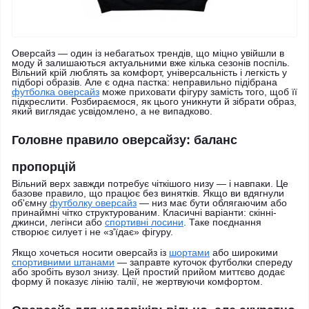
Оверсайз — один із небагатьох трендів, що міцно увійшли в
моду й залишаються актуальними вже кілька сезонів поспіль.
Вільний крій люблять за комфорт, універсальність і легкість у
підборі образів. Але є одна пастка: неправильно підібрана
футболка оверсайз
може приховати фігуру замість того, щоб її
підкреслити. Розбираємося, як цього уникнути й зібрати образ,
який виглядає усвідомлено, а не випадково.
Головне правило оверсайзу: баланс
пропорцій
Вільний верх завжди потребує чіткішого низу — і навпаки. Це
базове правило, що працює без винятків. Якщо ви вдягнули
об'ємну
футболку оверсайз
— низ має бути облягаючим або
принаймні чітко структурованим. Класичні варіанти: скінні-
джинси, легінси або
спортивні лосини
. Таке поєднання
створює силует і не «з'їдає» фігуру.
Якщо хочеться носити оверсайз із
шортами
або широкими
спортивними штанами
— заправте куточок футболки спереду
або зробіть вузол знизу. Цей простий прийом миттєво додає
форму й показує лінію талії, не жертвуючи комфортом.