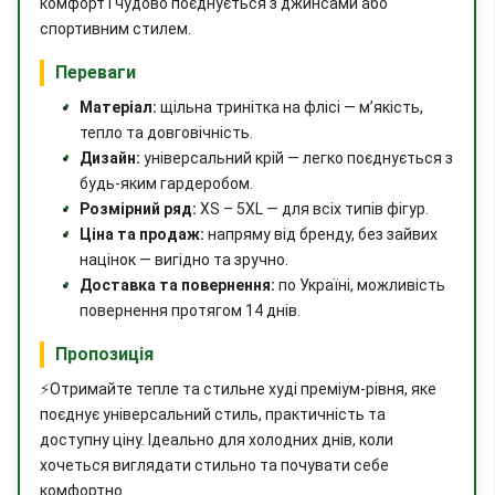
комфорт і чудово поєднується з джинсами або
спортивним стилем.
Переваги
Матеріал:
щільна тринітка на флісі — м’якість,
тепло та довговічність.
Дизайн:
універсальний крій — легко поєднується з
будь-яким гардеробом.
Розмірний ряд:
XS – 5XL — для всіх типів фігур.
Ціна та продаж:
напряму від бренду, без зайвих
націнок — вигідно та зручно.
Доставка та повернення:
по Україні, можливість
повернення протягом 14 днів.
Пропозиція
⚡
Отримайте тепле та стильне худі преміум‑рівня, яке
поєднує універсальний стиль, практичність та
доступну ціну. Ідеально для холодних днів, коли
хочеться виглядати стильно та почувати себе
комфортно.