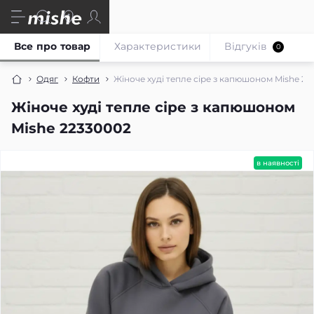
Все про товар
Характеристики
Відгуків
0
Одяг
Кофти
Жіноче худі тепле сіре з капюшоном Mishe 2
Жіноче худі тепле сіре з капюшоном
Mishe 22330002
в наявності