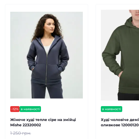
-12%
в наявності
в наявності
Жіноче худі тепле сіре на змійці
Худі чоловіче дем
Mishe 22320002
оливкове 12000120
1 250 грн.