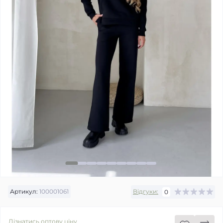
Артикул:
100001061
Відгуки:
0
Дізнатись оптову ціну