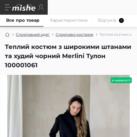
Все про товар
Характеристики
Відгуків
0
Спортивний одяг
Спортивні костюми
Теплий костюм з ши
Теплий костюм з широкими штанами
та худий чорний Merlini Тулон
100001061
в наявності