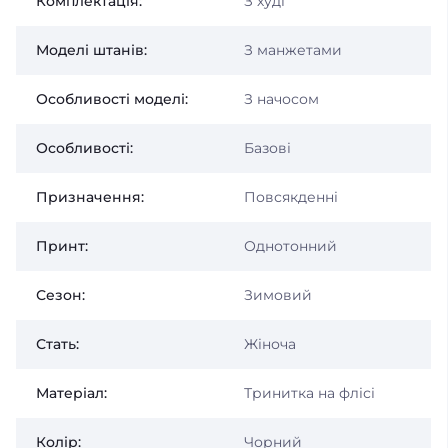
Комплектація:
З худі
Моделі штанів:
З манжетами
Особливості моделі:
З начосом
Особливості:
Базові
Призначення:
Повсякденні
Принт:
Однотонний
Сезон:
Зимовий
Стать:
Жіноча
Матеріал:
Тринитка на флісі
Колір:
Чорний