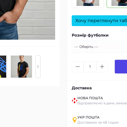
Хочу переглянути таб
Розмір футболки
Доставка
НОВА ПОШТА
Відправляємо в день замов
УКР ПОШТА
Доставимо за 48 годин