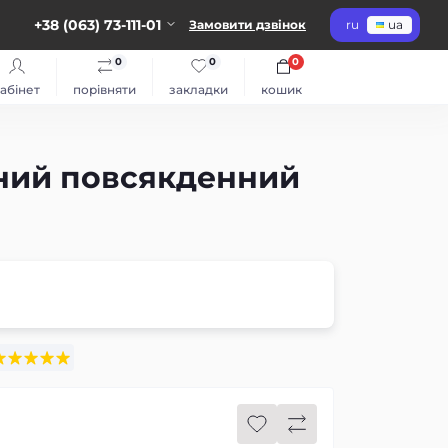
+38 (063) 73-111-01
Замовити дзвінок
ru
ua
0
0
0
абінет
порівняти
закладки
кошик
ьний повсякденний