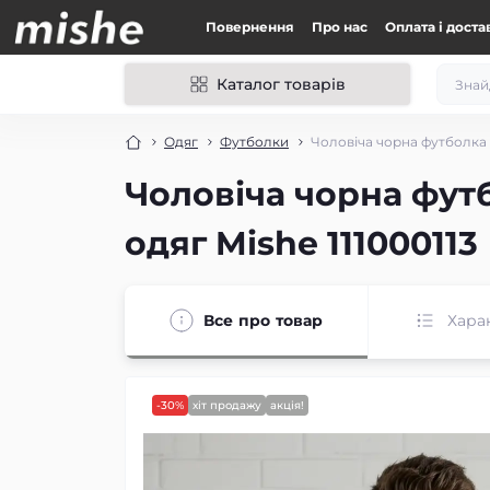
Повернення
Про нас
Оплата і доста
Каталог товарів
Одяг
Футболки
Чоловіча чорна футболка 
Чоловіча чорна фут
одяг Mishe 111000113
Все про товар
Хара
-30%
хіт продажу
акція!