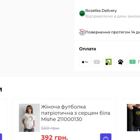
Rozetka Delivery
Відправляємо в день замов
Повернення протягом 14 дн
Оплата
м
Жіноча футболка
патріотична з серцем біла
Mishe 211000130
560 грн.
392 грн.