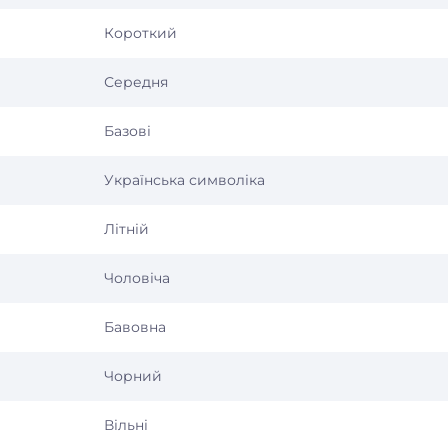
Короткий
Середня
Базові
Українська символіка
Літній
Чоловіча
Бавовна
Чорний
Вільні