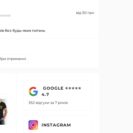
від 50 грн
лення
ів без будь-яких питань
При отриманні
GOOGLE ⭐⭐⭐⭐⭐
4.7
Чоловіча футболка
Чоловіч
352 відгуки за 7 років
"Доброго вечора" серця
патріот
та герб Mishe 11100021
1110007
560 грн.
560 грн.
INSTAGRAM
392 грн.
392 гр