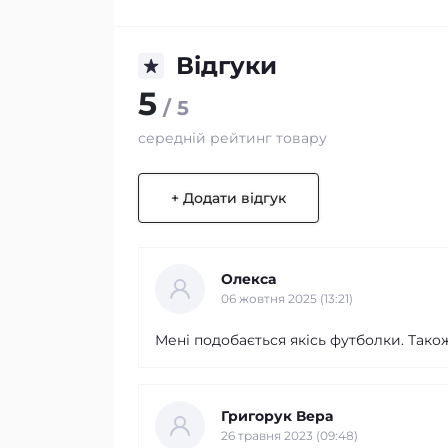
Відгуки
5
/ 5
середній рейтинг товару
+ Додати відгук
Олекса
06 жовтня 2025 (13:21)
Мені подобається якісь футболки. Тако
Григорук Вера
26 травня 2023 (09:48)