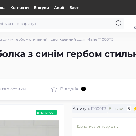
вка
Контакти
Відгуки
Акції
Блог
к
з синім гербом стильний повсякденний одяг Mishe 111000113
болка з синім гербом стил
ктеристики
Відгуків
5
Артикул:
111000113
Відгуки:
5
в наявності
Дізнатись оптову ціну