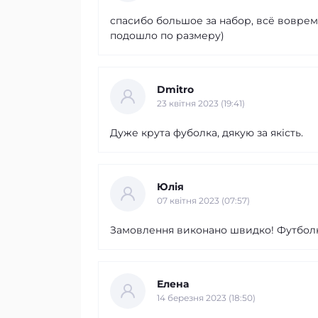
спасибо большое за набор, всё воврем
подошло по размеру)
Dmitro
23 квітня 2023 (19:41)
Дуже крута фуболка, дякую за якість.
Юлія
07 квітня 2023 (07:57)
Замовлення виконано швидко! Футболк
Елена
14 березня 2023 (18:50)