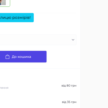
лицю розмірів!
До кошика
від 80 грн
лення
від 35 грн