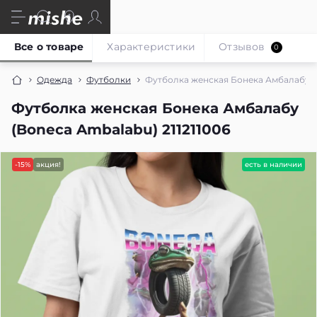
Все о товаре
Характеристики
Отзывов
0
Одежда
Футболки
Футболка женская Бонека Амбалабу (B
Футболка женская Бонека Амбалабу
(Boneca Ambalabu) 211211006
-15%
акция!
есть в наличии