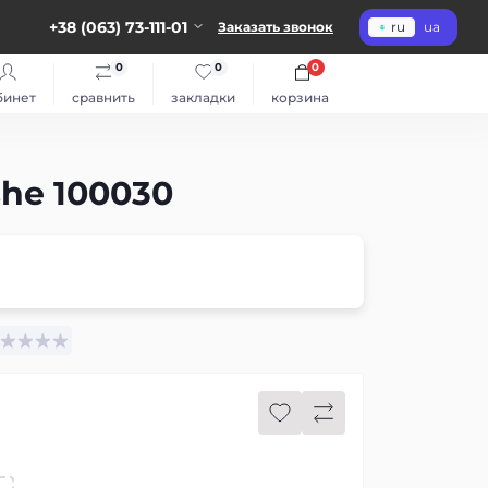
+38 (063) 73-111-01
Заказать звонок
ru
ua
0
0
0
бинет
сравнить
закладки
корзина
he 100030