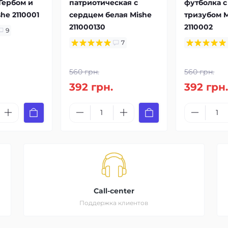
Гербом и
патриотическая с
футболка 
he 2110001
сердцем белая Mishe
тризубом M
211000130
2110002
9
7
560 грн.
560 грн.
392 грн.
392 грн
Call-center
Поддержка клиентов