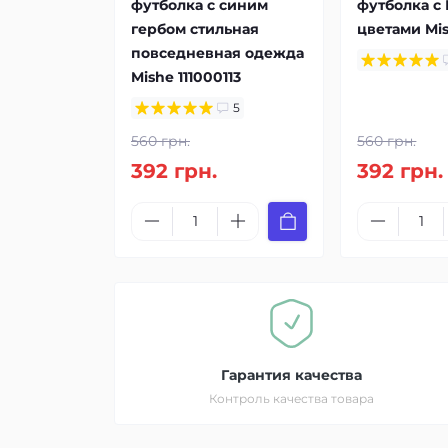
футболка с синим
футболка с 
гербом стильная
цветами Mis
повседневная одежда
Mishe 111000113
5
560 грн.
560 грн.
392 грн.
392 грн.
Гарантия качества
Контроль качества товара