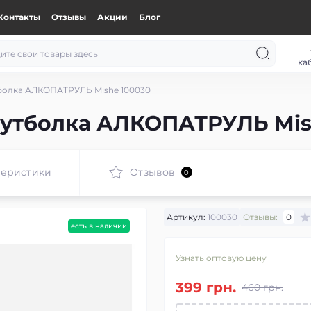
Контакты
Отзывы
Акции
Блог
ка
болка АЛКОПАТРУЛЬ Mishe 100030
футболка АЛКОПАТРУЛЬ Mis
теристики
Отзывов
0
Артикул:
100030
Отзывы:
0
есть в наличии
Узнать оптовую цену
399 грн.
460 грн.