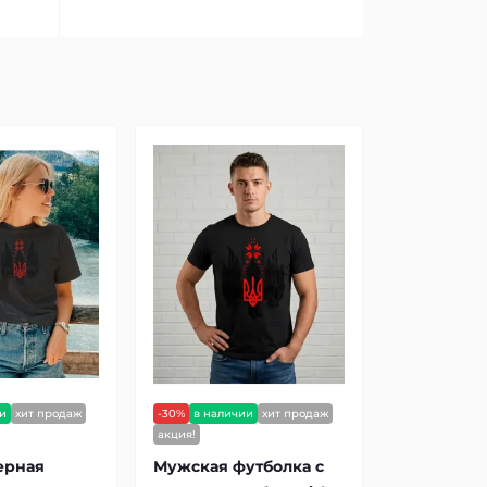
ии
хит продаж
-30%
в наличии
хит продаж
акция!
ерная
Мужская футболка с