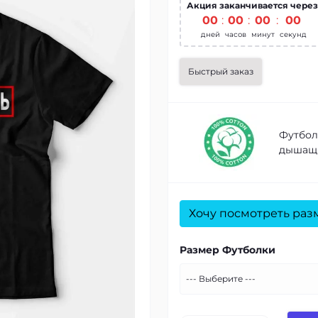
Акция заканчивается через
00
:
00
:
00
:
00
дней
часов
минут
секунд
Быстрый заказ
Футбол
дышащи
Хочу посмотреть раз
Размер Футболки