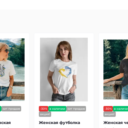
и
хит продаж
-30%
в наличии
хит продаж
-30%
в налич
акция!
акция!
нская
Женская футболка
Женская ч