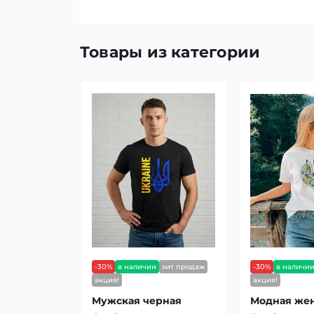
Товары из категории
-30%
в наличии
хит продаж
-30%
в наличи
акция!
акция!
Мужская черная
Модная же