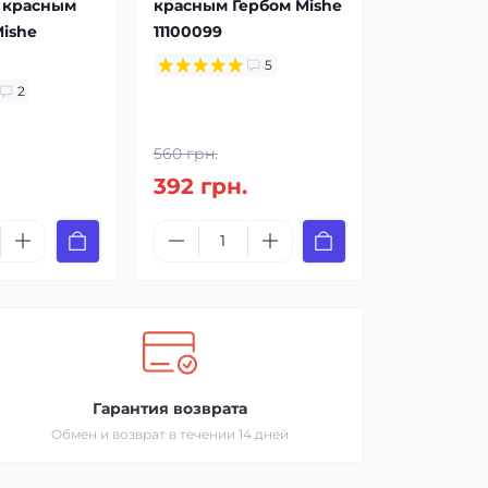
с красным
красным Гербом Mishe
ishe
11100099
5
2
560 грн.
.
392 грн.
Гарантия возврата
Обмен и возврат в течении 14 дней