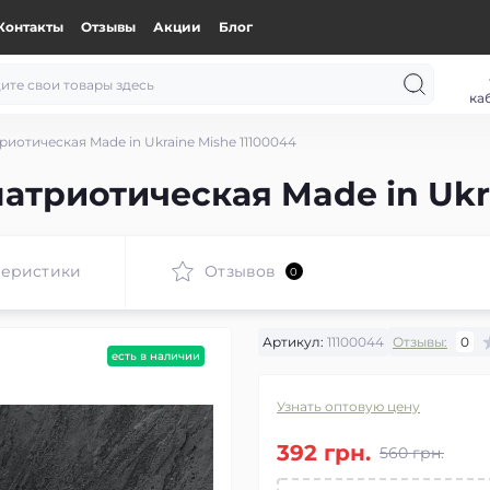
Контакты
Отзывы
Акции
Блог
ка
иотическая Made in Ukraine Mishe 11100044
атриотическая Made in Ukra
теристики
Отзывов
0
Артикул:
11100044
Отзывы:
0
есть в наличии
Узнать оптовую цену
392 грн.
560 грн.