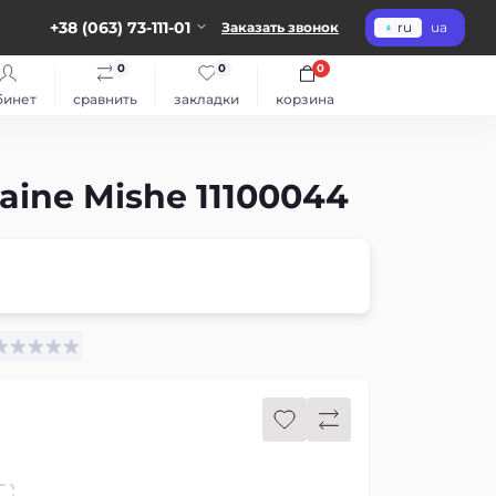
+38 (063) 73-111-01
Заказать звонок
ru
ua
0
0
0
бинет
сравнить
закладки
корзина
ine Mishe 11100044