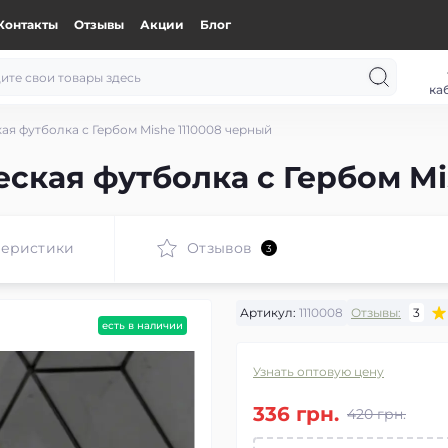
Контакты
Отзывы
Акции
Блог
ка
я футболка с Гербом Mishe 1110008 черный
ская футболка с Гербом Mi
теристики
Отзывов
3
Артикул:
1110008
Отзывы:
3
есть в наличии
Узнать оптовую цену
336 грн.
420 грн.