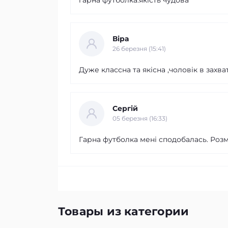
Віра
26 березня (15:41)
Дуже классна та якісна ,чоловік в захват
Сергій
05 березня (16:33)
Гарна футболка мені сподобалась. Розм
Товары из категории