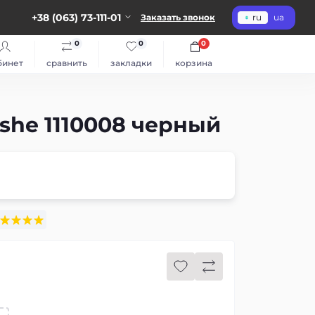
+38 (063) 73-111-01
Заказать звонок
ru
ua
0
0
0
бинет
сравнить
закладки
корзина
she 1110008 черный