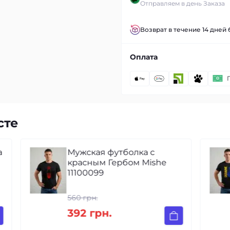
Отправляем в день Заказа
Возврат в течение 14 дней
Оплата
сте
а
Мужская футболка с
красным Гербом Mishe
11100099
560 грн.
392 грн.