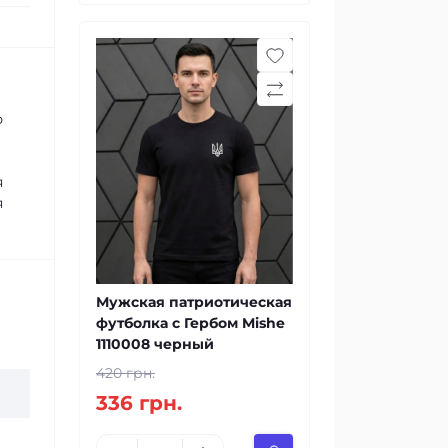
ю
я
я
Мужская патриотическая
футболка с Гербом Mishe
1110008 черный
420 грн.
336 грн.