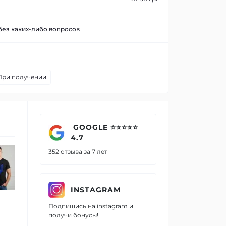
 без каких-либо вопросов
При получении
GOOGLE ⭐⭐⭐⭐⭐
4.7
Мужская черная футболка
Модная
352 отзыва за 7 лет
с синим гербом стильная
с укра
повседневная одежда
Mishe 2
Mishe 111000113
INSTAGRAM
560 грн.
560 грн.
Подпишись на instagram и
392 грн.
392 гр
получи бонусы!