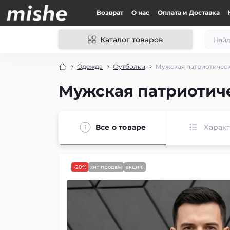
Возврат
О нас
Оплата и Доставка
Каталог товаров
Одежда
Футболки
Мужская патриотическа
Мужская патриотиче
Все о товаре
Харак
-20%
хит продаж
акция!