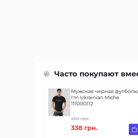
Часто покупают вме
олка
Мужская черная футболк
ая с
I'm Ukrainian Mishe
я Mishe
111000112
450 грн.
338 грн.