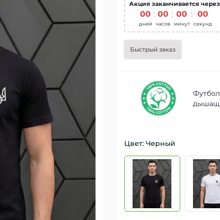
Акция заканчивается через
00
:
00
:
00
:
00
дней
часов
минут
секунд
Быстрый заказ
Футбол
дышащи
Цвет: Черный