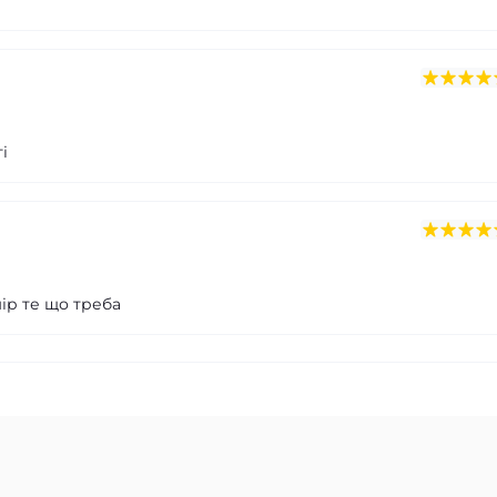
і
ір те що треба