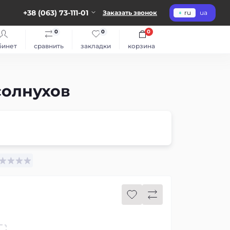
+38 (063) 73-111-01
Заказать звонок
ru
ua
0
0
0
бинет
сравнить
закладки
корзина
солнухов