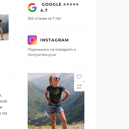
GOOGLE ⭐⭐⭐⭐⭐
4.7
Детская летняя
Футбол
352 отзыва за 7 лет
патриотическая футболка
повсед
для девочек
девоче
INSTAGRAM
399 грн.
399 грн.
Подпишись на instagram и
360 грн.
360 г
получи бонусы!
,
ской
ли
я по