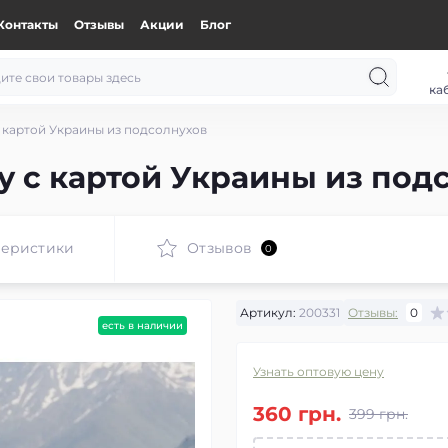
Контакты
Отзывы
Акции
Блог
ка
 картой Украины из подсолнухов
у с картой Украины из под
теристики
Отзывов
0
Артикул:
200331
Отзывы:
0
есть в наличии
Узнать оптовую цену
360 грн.
399 грн.