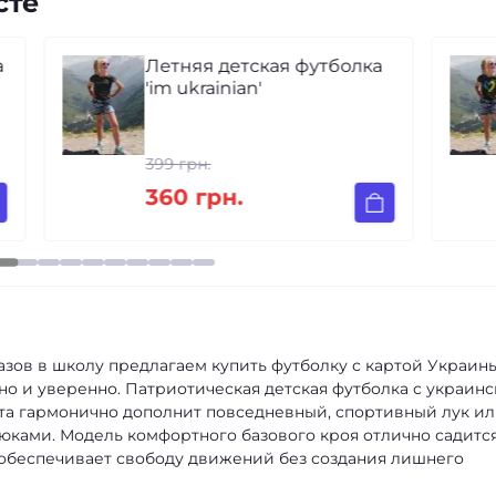
сте
а
Летняя детская футболка
'im ukrainian'
399 грн.
360 грн.
зов в школу предлагаем купить футболку с картой Украины
о и уверенно. Патриотическая детская футболка с украин
та гармонично дополнит повседневный, спортивный лук и
юками. Модель комфортного базового кроя отлично садитс
 обеспечивает свободу движений без создания лишнего