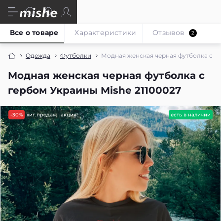
Все о товаре
Характеристики
Отзывов
2
Одежда
Футболки
Модная женская черная футболка с ге
Модная женская черная футболка с
гербом Украины Mishe 21100027
-30%
хит продаж
акция!
есть в наличии