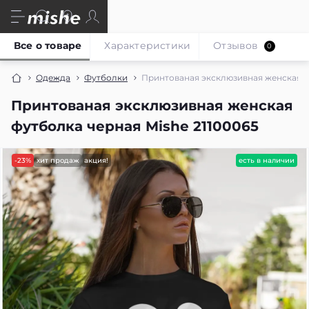
Все о товаре
Характеристики
Отзывов
0
Одежда
Футболки
Принтованая эксклюзивная женская фу
Принтованая эксклюзивная женская
футболка черная Mishe 21100065
-23%
хит продаж
акция!
есть в наличии