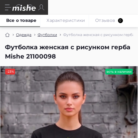
Все о товаре
Характеристики
Отзывов
0
Одежда
Футболки
Футболка женская с рисунком герба M
Футболка женская с рисунком герба
Mishe 21100098
-23%
есть в наличии