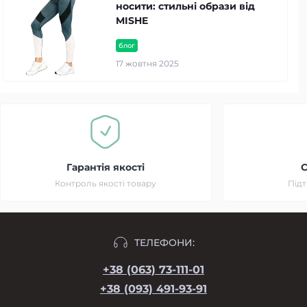
носити: стильні образи від
MISHE
блог
17 жовтня 2025
Гарантія якості
C
Контроль якості товару
Підт
ТЕЛЕФОНИ:
+38 (063) 73-111-01
+38 (093) 491-93-91