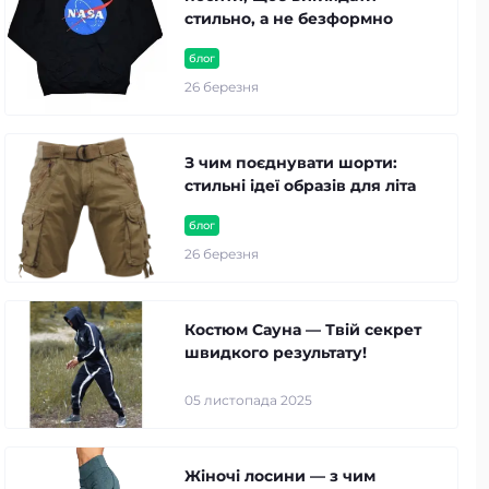
стильно, а не безформно
Спортивні штани
блог
26 березня
З чим поєднувати шорти:
стильні ідеї образів для літа
блог
26 березня
Костюм Сауна — Твій секрет
швидкого результату!
05 листопада 2025
Жіночі лосини — з чим