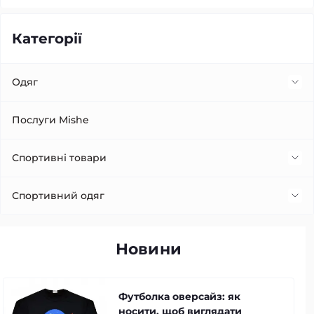
Категорії
Одяг
Жилетка
Послуги Mishe
Сукні
Спортивні товари
Футболки
Костюм для зменшення ваги (костюми сауна)
Спортивний одяг
Кофти
Лосини
Новини
Шорти
Футболка оверсайз: як
Спортивні костюми
носити, щоб виглядати