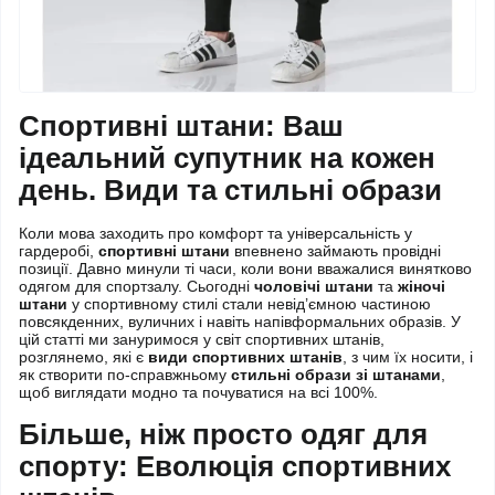
Спортивні штани: Ваш
ідеальний супутник на кожен
день. Види та стильні образи
Коли мова заходить про комфорт та універсальність у
гардеробі,
спортивні штани
впевнено займають провідні
позиції. Давно минули ті часи, коли вони вважалися винятково
одягом для спортзалу. Сьогодні
чоловічі штани
та
жіночі
штани
у спортивному стилі стали невід’ємною частиною
повсякденних, вуличних і навіть напівформальних образів. У
цій статті ми зануримося у світ спортивних штанів,
розглянемо, які є
види спортивних штанів
, з чим їх носити, і
як створити по-справжньому
стильні образи зі штанами
,
щоб виглядати модно та почуватися на всі 100%.
Більше, ніж просто одяг для
спорту: Еволюція спортивних