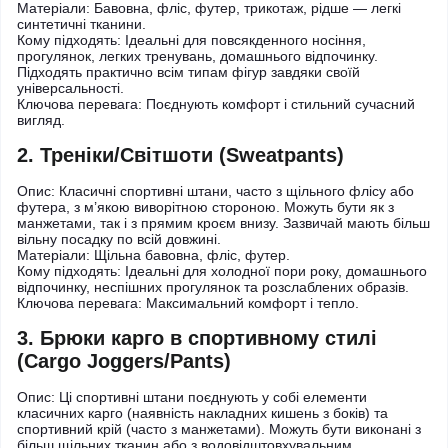
Матеріали: Бавовна, фліс, футер, трикотаж, рідше — легкі
синтетичні тканини.
Кому підходять: Ідеальні для повсякденного носіння,
прогулянок, легких тренувань, домашнього відпочинку.
Підходять практично всім типам фігур завдяки своїй
універсальності.
Ключова перевага: Поєднують комфорт і стильний сучасний
вигляд.
2. Треніки/Світшоти (Sweatpants)
Опис: Класичні спортивні штани, часто з щільного флісу або
футера, з м’якою виворітною стороною. Можуть бути як з
манжетами, так і з прямим кроєм внизу. Зазвичай мають більш
вільну посадку по всій довжині.
Матеріали: Щільна бавовна, фліс, футер.
Кому підходять: Ідеальні для холодної пори року, домашнього
відпочинку, неспішних прогулянок та розслаблених образів.
Ключова перевага: Максимальний комфорт і тепло.
3. Брюки карго в спортивному стилі
(Cargo Joggers/Pants)
Опис: Ці спортивні штани поєднують у собі елементи
класичних карго (наявність накладних кишень з боків) та
спортивний крій (часто з манжетами). Можуть бути виконані з
більш щільних тканин або з водовідштовхувальним