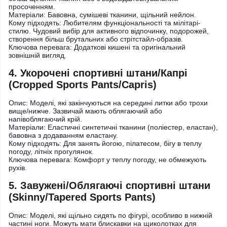
просоченням.
Матеріали: Бавовна, сумішеві тканини, щільний нейлон.
Кому підходять: Любителям функціональності та мілітарі-
стилю. Чудовий вибір для активного відпочинку, подорожей,
створення більш брутальних або стрітстайл-образів.
Ключова перевага: Додаткові кишені та оригінальний
зовнішній вигляд.
4. Укорочені спортивні штани/Капрі
(Cropped Sports Pants/Capris)
Опис: Моделі, які закінчуються на середині литки або трохи
вище/нижче. Зазвичай мають облягаючий або
напівоблягаючий крій.
Матеріали: Еластичні синтетичні тканини (поліестер, еластан),
бавовна з додаванням еластану.
Кому підходять: Для занять йогою, пілатесом, бігу в теплу
погоду, літніх прогулянок.
Ключова перевага: Комфорт у теплу погоду, не обмежують
рухів.
5. Завужені/Облягаючі спортивні штани
(Skinny/Tapered Sports Pants)
Опис: Моделі, які щільно сидять по фігурі, особливо в нижній
частині ноги. Можуть мати блискавки на щиколотках для