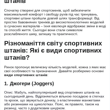
штанів
Спочатку створені для спортсменів, щоб забезпечити
максимальний комфорт і свободу рухів під час тренувань,
спортивні штани пройшли довгий шлях трансформації. Від
простих бавовняних треніків до високотехнологічних моделей
із сучасних матеріалів – їхня еволюція відображає зміни в моді
та способі життя. Сьогодні вони стали символом
розслабленого шику, затишку та практичності.
Різноманіття світу спортивних
штанів: Які є види спортивних
штанів?
Ринок пропонує величезну кількість моделей, кожна з яких має
свої особливості та призначення. Давайте розберемо основні
види спортивних штанів
:
1. Джогери (Joggers)
Опис: Мабуть, найпопулярніший вид спортивних штанів на
сьогоднішній день. Відрізняються вільною посадкою в стегнах
та кроєм, що звужується донизу, з еластичними манжетами
або резинками на щиколотках. Пояс, як правило, також на
резинці, часто з додатковим шнурком.