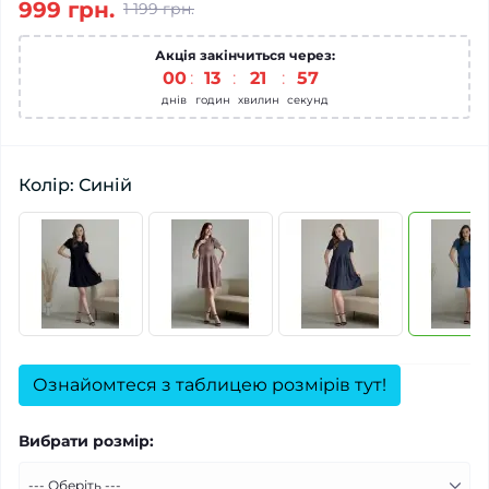
999 грн.
1 199 грн.
Акція закінчиться через:
00
:
13
:
21
:
56
днів
годин
хвилин
секунд
Колір: Синій
Ознайомтеся з таблицею розмірів тут!
Вибрати розмір: