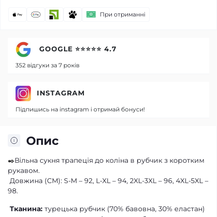
При отриманні
GOOGLE ⭐⭐⭐⭐⭐ 4.7
352 відгуки за 7 років
INSTAGRAM
Підпишись на instagram і отримай бонуси!
Опис
✒️
Вільна сукня трапеція до коліна в рубчик з коротким
рукавом.
Довжина (СМ): S-M – 92, L-XL – 94, 2XL-3XL – 96, 4XL-5XL –
98.
Тканина:
турецька рубчик (70% бавовна, 30% еластан)