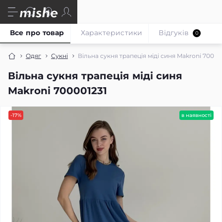
Все про товар
Характеристики
Відгуків
0
Одяг
Сукні
Вільна сукня трапеція міді синя Makroni 70000
Вільна сукня трапеція міді синя
Makroni 700001231
-17%
в наявності