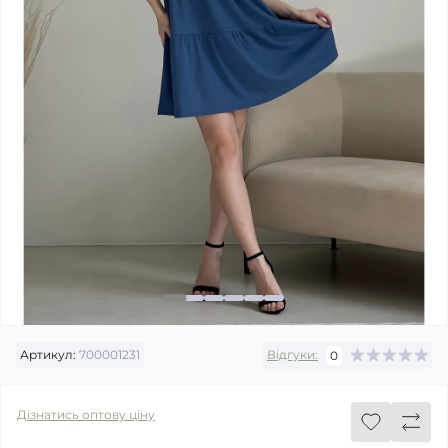
Артикул:
700001231
Відгуки:
0
Дізнатись оптову ціну