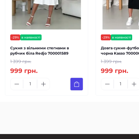
-29%
в наявності
-29%
в наявності
Сукня з вільними стегнами в
Довга сукня-футбо
рубчик біла Redjo 700001589
чорна Kasso 70000
1 399 грн.
1 399 грн.
999 грн.
999 грн.