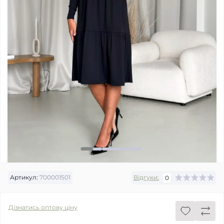
Артикул:
700001501
Відгуки:
0
Дізнатись оптову ціну