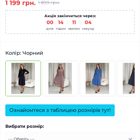
1 199 грн.
1 899 грн.
Акція закінчиться через:
00
14
11
04
днів
годин
хвилин
секунд
Колір: Чорний
Ознайомтеся з таблицею розмірів тут!
Вибрати розмір: