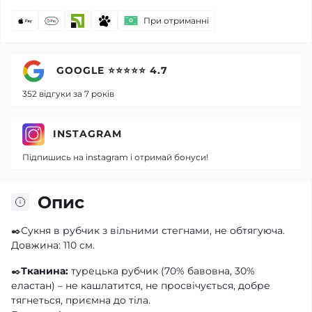
При отриманні
GOOGLE ⭐⭐⭐⭐⭐ 4.7
352 відгуки за 7 років
INSTAGRAM
Підпишись на instagram і отримай бонуси!
Опис
✒️
Сукня в рубчик з вільними стегнами, не обтягуюча.
Довжина: 110 см.
✒️
Тканина:
турецька рубчик (70% бавовна, 30%
еластан) – не кашлатится, не просвічується, добре
тягнеться, приємна до тіла.