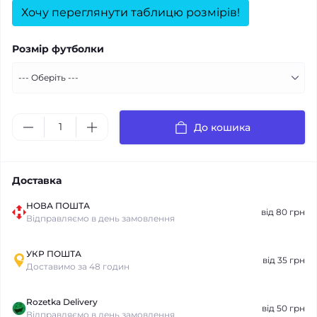
Хочу переглянути таблицю розмірів!
Розмір футболки
До кошика
Доставка
НОВА ПОШТА
від 80 грн
Відправляємо в день замовлення
УКР ПОШТА
від 35 грн
Доставимо за 48 годин
Rozetka Delivery
від 50 грн
Відправляємо в день замовлення