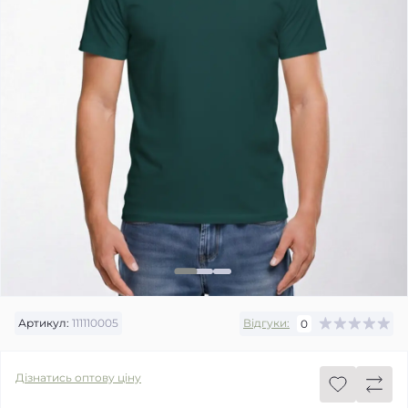
Артикул:
111110005
Відгуки:
0
Дізнатись оптову ціну