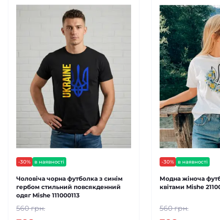
-30%
в наявності
-30%
в наявності
Чоловіча чорна футболка з синім
Модна жіноча футб
гербом стильний повсякденний
квітами Mishe 2110
одяг Mishe 111000113
560 грн.
560 грн.