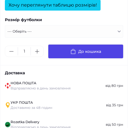
Хочу переглянути таблицю розмірів!
Розмір футболки
До кошика
Доставка
НОВА ПОШТА
від 80 грн
Відправляємо в день замовлення
УКР ПОШТА
від 35 грн
Доставимо за 48 годин
Rozetka Delivery
від 50 грн
Відправляємо в день замовлення