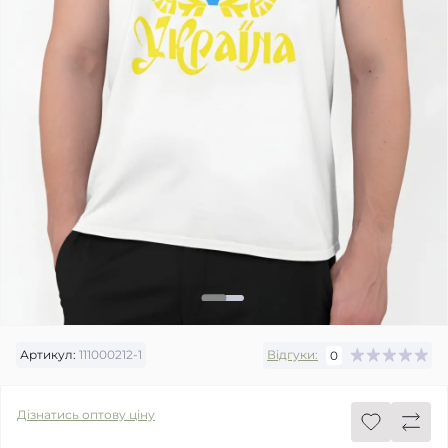
Артикул:
111000212-1
Відгуки:
0
Дізнатись оптову ціну