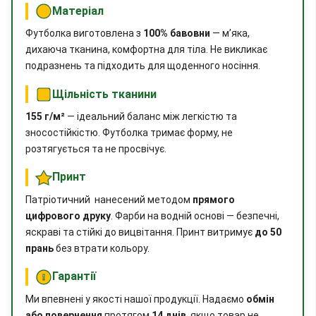
Матеріал
Футболка виготовлена з
100% бавовни
— м’яка,
дихаюча тканина, комфортна для тіла. Не викликає
подразнень та підходить для щоденного носіння.
Щільність тканини
155 г/м²
— ідеальний баланс між легкістю та
зносостійкістю. Футболка тримає форму, не
розтягується та не просвічує.
Принт
Патріотичний нанесений методом
прямого
цифрового друку
. Фарби на водній основі — безпечні,
яскраві та стійкі до вицвітання. Принт витримує
до 50
прань
без втрати кольору.
Гарантії
Ми впевнені у якості нашої продукції. Надаємо
обмін
або повернення
протягом
14 днів
, якщо товар не