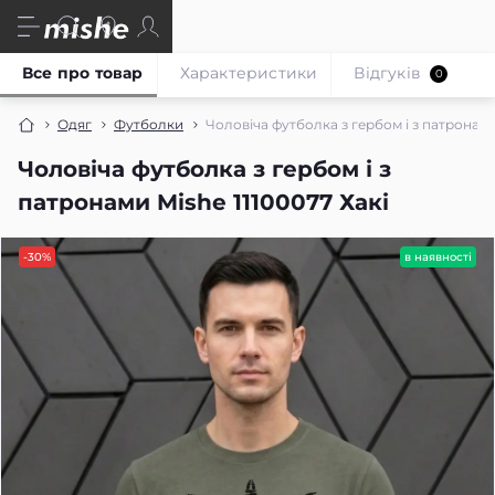
Все про товар
Характеристики
Відгуків
0
Одяг
Футболки
Чоловіча футболка з гербом і з патронами
Чоловіча футболка з гербом і з
патронами Mishe 11100077 Хакі
-30%
в наявності