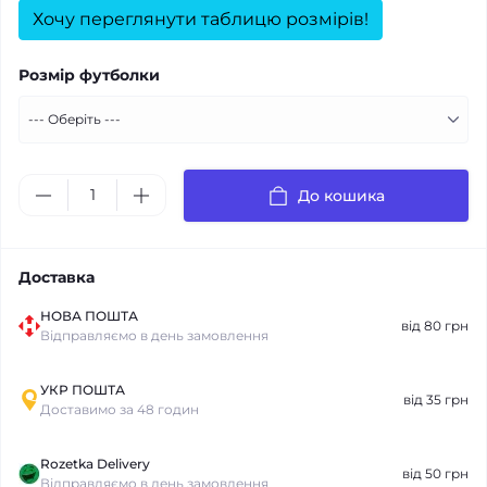
Хочу переглянути таблицю розмірів!
Розмір футболки
До кошика
Доставка
НОВА ПОШТА
від 80 грн
Відправляємо в день замовлення
УКР ПОШТА
від 35 грн
Доставимо за 48 годин
Rozetka Delivery
від 50 грн
Відправляємо в день замовлення