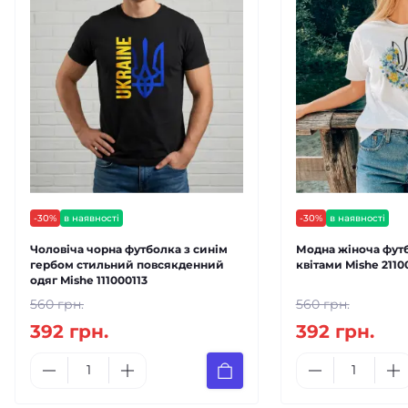
-30%
в наявності
-30%
в наявності
Чоловіча чорна футболка з синім
Модна жіноча футб
гербом стильний повсякденний
квітами Mishe 2110
одяг Mishe 111000113
560 грн.
560 грн.
392 грн.
392 грн.