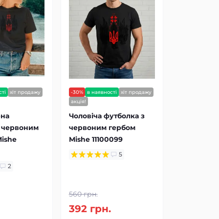
сті
хіт продажу
-30%
в наявності
хіт продажу
акція!
рна
Чоловіча футболка з
з червоним
червоним гербом
ishe
Mishe 11100099
5
2
560 грн.
.
392 грн.