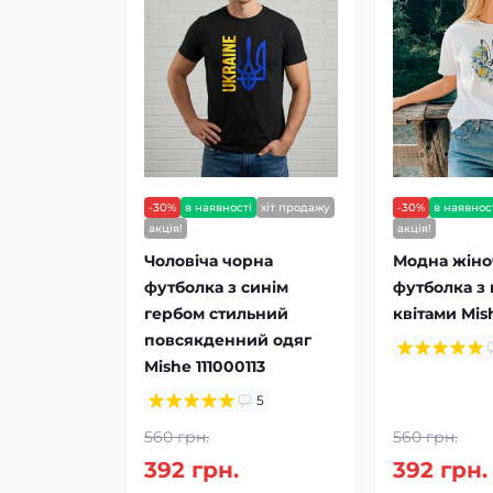
-30%
в наявності
хіт продажу
-30%
в наявнос
акція!
акція!
Чоловіча чорна
Модна жіно
футболка з синім
футболка з 
гербом стильний
квітами Mis
повсякденний одяг
Mishe 111000113
5
560 грн.
560 грн.
392 грн.
392 грн.