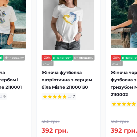
ті
хіт продажу
-30%
в наявності
хіт продажу
-30%
в наявно
акція!
акція!
ча
Жіноча футболка
Жіноча чо
гербом і
патріотична з серцем
футболка 
he 2110001
біла Mishe 211000130
тризубом M
2110002
9
7
560 грн.
560 грн.
392 грн.
392 грн