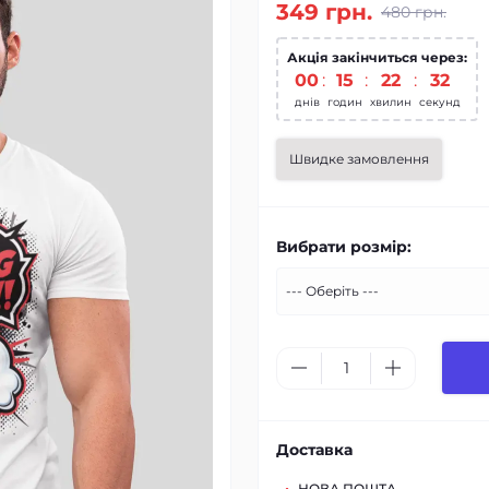
349 грн.
480 грн.
Акція закінчиться через:
00
:
15
:
22
:
31
днів
годин
хвилин
секунд
Швидке замовлення
Вибрати розмір:
Доставка
НОВА ПОШТА