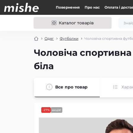
Повернення
Про нас
Оплата і доста
Каталог товарів
Одяг
Футболки
Чоловіча спортивна футболк
Чоловіча спортивна ф
біла
Все про товар
Хара
-27%
акція!