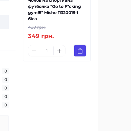
Чоловіча спортивна
футболка "Go to F*cking
gym!!!" Mishe 11320015-1
біла
480 грн.
349 грн.
0
0
0
0
0