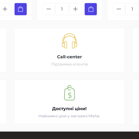
Call-center
Підтримка клієнтів
Доступні ціни!
Найнижчі ціни у магазині Mishe.