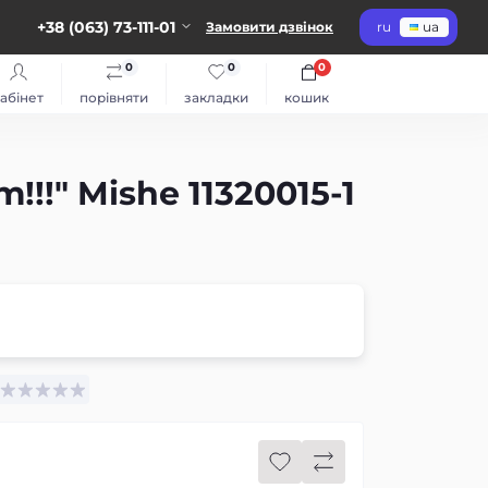
+38 (063) 73-111-01
Замовити дзвінок
ru
ua
0
0
0
абінет
порівняти
закладки
кошик
!!" Mishe 11320015-1