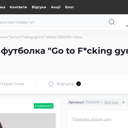
вка
Контакти
Відгуки
Акції
Блог
к
а "Go to F*cking gym!!!" Mishe 11320015-1 біла
утболка "Go to F*cking gym!
ктеристики
Відгуків
0
Артикул:
11320015-1
Відгуки:
0
в наявності
Дізнатись оптову ціну