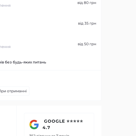
від 80 грн
лення
від 35 грн
від 50 грн
лення
ів без будь-яких питань
При отриманні
GOOGLE ⭐⭐⭐⭐⭐
4.7
352 відгуки за 7 років