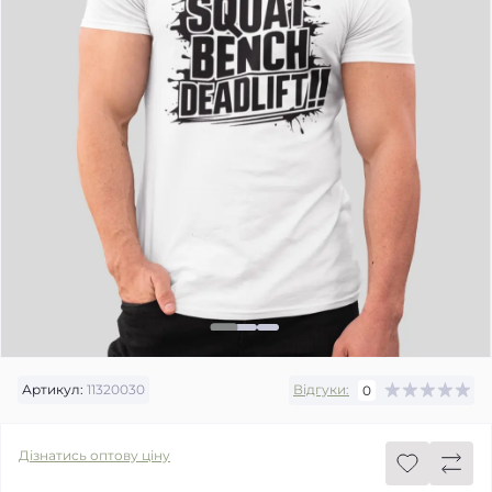
Артикул:
11320030
Відгуки:
0
Дізнатись оптову ціну