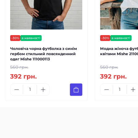
-30%
в наявності
-30%
в наявності
Чоловіча чорна футболка з синім
Модна жіноча футб
гербом стильний повсякденний
квітами Mishe 2110
одяг Mishe 111000113
560 грн.
560 грн.
392 грн.
392 грн.