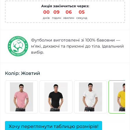
Акція закінчиться через:
00
:
09
:
06
:
04
днів
годин
хвилин
секунд
Футболки виготовлені зі 100% бавовни —
м’які, дихаючі та приємні до тіла. Ідеальний
вибір.
Колір: Жовтий
Хочу переглянути таблицю розмірів!