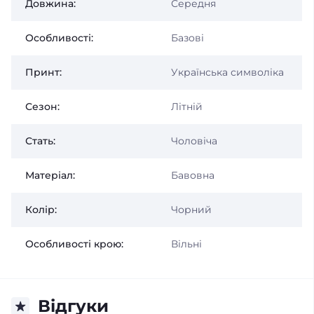
Довжина:
Середня
Особливості:
Базові
Принт:
Українська символіка
Сезон:
Літній
Стать:
Чоловіча
Матеріал:
Бавовна
Колір:
Чорний
Особливості крою:
Вільні
Відгуки