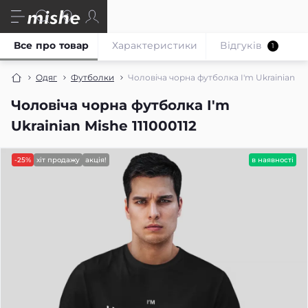
Все про товар
Характеристики
Відгуків
1
Одяг
Футболки
Чоловіча чорна футболка I'm Ukrainian Mis
Чоловіча чорна футболка I'm
Ukrainian Mishe 111000112
-25%
хіт продажу
акція!
в наявності