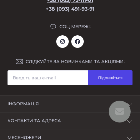
+38 (063) 73-111-01
+38 (093) 491-93-91
СОЦ МЕРЕЖІ:
СЛІДКУЙТЕ ЗА НОВИНКАМИ ТА АКЦІЯМИ:
Підпишіться
ІНФОРМАЦІЯ
Повернення
КОНТАКТИ ТА АДРЕСА
Про магазин
Оплата і доставка
Україна Дніпропетровська обл. г. Дніпро вул.
МЕСЕНДЖЕРИ
Умови угоди
Боброва 3 ТЦ Озерний оф 401 А