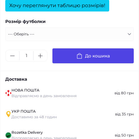
Хочу переглянути таблицю розмірів!
Розмір футболки
До кошика
Доставка
НОВА ПОШТА
від 80 грн
Відправляємо в день замовлення
УКР ПОШТА
від 35 грн
Доставимо за 48 годин
Rozetka Delivery
від 50 грн
Відправляємо в день замовлення