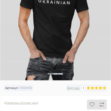
Артикул:
111000112
Відгуки:
1
Дізнатись оптову ціну