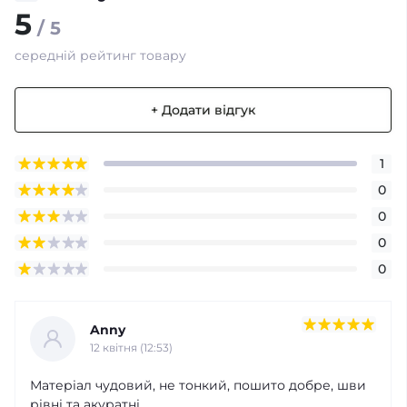
5
/ 5
середній рейтинг товару
+ Додати відгук
1
0
0
0
0
Anny
12 квітня (12:53)
Матеріал чудовий, не тонкий, пошито добре, шви
рівні та акуратні.