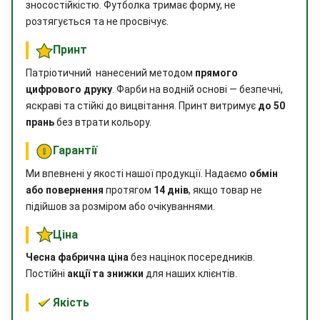
зносостійкістю. Футболка тримає форму, не
розтягується та не просвічує.
Принт
Патріотичний нанесений методом
прямого
цифрового друку
. Фарби на водній основі — безпечні,
яскраві та стійкі до вицвітання. Принт витримує
до 50
прань
без втрати кольору.
Гарантії
Ми впевнені у якості нашої продукції. Надаємо
обмін
або повернення
протягом
14 днів
, якщо товар не
підійшов за розміром або очікуваннями.
Ціна
Чесна фабрична ціна
без націнок посередників.
Постійні
акції та знижки
для наших клієнтів.
Якість