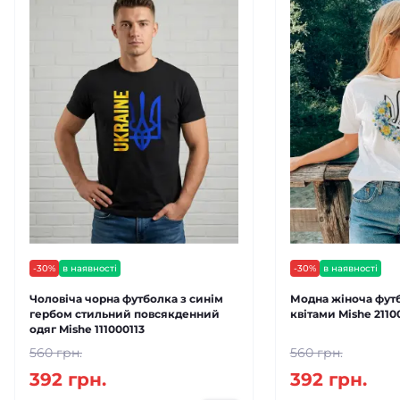
-30%
в наявності
-30%
в наявності
Чоловіча чорна футболка з синім
Модна жіноча футб
гербом стильний повсякденний
квітами Mishe 2110
одяг Mishe 111000113
560 грн.
560 грн.
392 грн.
392 грн.