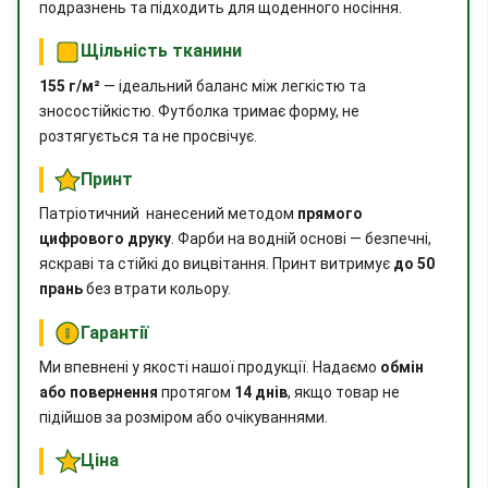
подразнень та підходить для щоденного носіння.
Щільність тканини
155 г/м²
— ідеальний баланс між легкістю та
зносостійкістю. Футболка тримає форму, не
розтягується та не просвічує.
Принт
Патріотичний нанесений методом
прямого
цифрового друку
. Фарби на водній основі — безпечні,
яскраві та стійкі до вицвітання. Принт витримує
до 50
прань
без втрати кольору.
Гарантії
Ми впевнені у якості нашої продукції. Надаємо
обмін
або повернення
протягом
14 днів
, якщо товар не
підійшов за розміром або очікуваннями.
Ціна