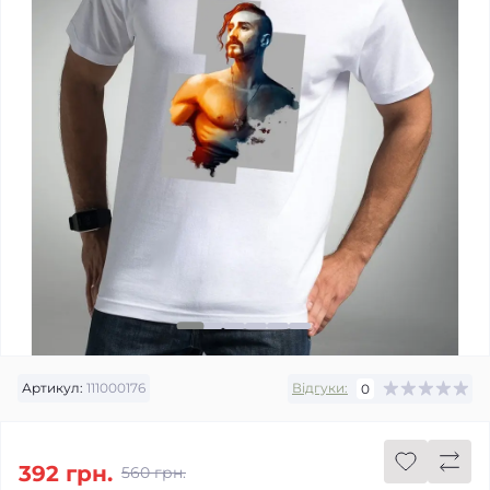
Артикул:
111000176
Відгуки:
0
392 грн.
560 грн.