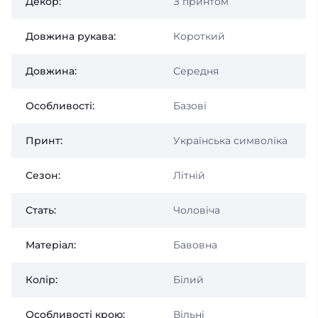
Декор:
З принтом
Довжина рукава:
Короткий
Довжина:
Середня
Особливості:
Базові
Принт:
Українська символіка
Сезон:
Літній
Стать:
Чоловіча
Матеріал:
Бавовна
Колір:
Білий
Особливості крою:
Вільні