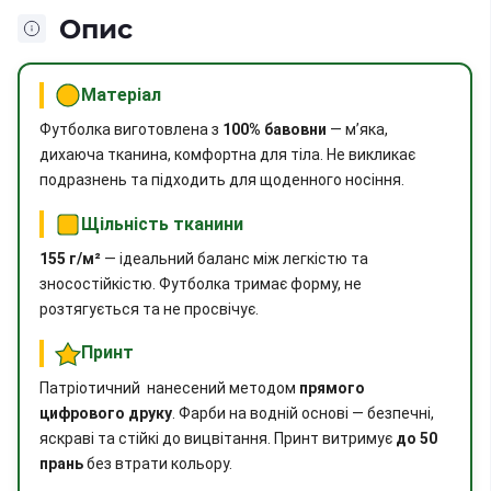
Опис
Матеріал
Футболка виготовлена з
100% бавовни
— м’яка,
дихаюча тканина, комфортна для тіла. Не викликає
подразнень та підходить для щоденного носіння.
Щільність тканини
155 г/м²
— ідеальний баланс між легкістю та
зносостійкістю. Футболка тримає форму, не
розтягується та не просвічує.
Принт
Патріотичний нанесений методом
прямого
цифрового друку
. Фарби на водній основі — безпечні,
яскраві та стійкі до вицвітання. Принт витримує
до 50
прань
без втрати кольору.