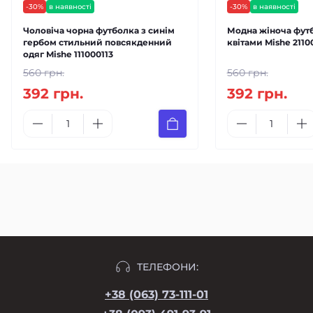
-30%
в наявності
-30%
в наявності
Чоловіча чорна футболка з синім
Модна жіноча футб
гербом стильний повсякденний
квітами Mishe 2110
одяг Mishe 111000113
560 грн.
560 грн.
392 грн.
392 грн.
ТЕЛЕФОНИ:
+38 (063) 73-111-01