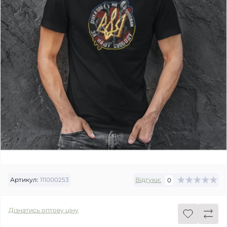
Артикул:
111000253
Відгуки:
0
Дізнатись оптову ціну