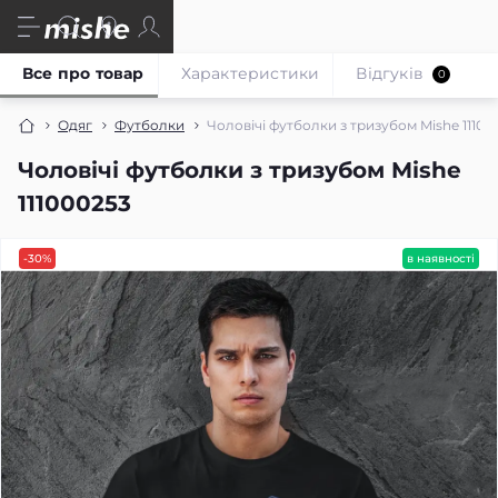
Все про товар
Характеристики
Відгуків
0
Одяг
Футболки
Чоловічі футболки з тризубом Mishe 11100
Чоловічі футболки з тризубом Mishe
111000253
-30%
в наявності