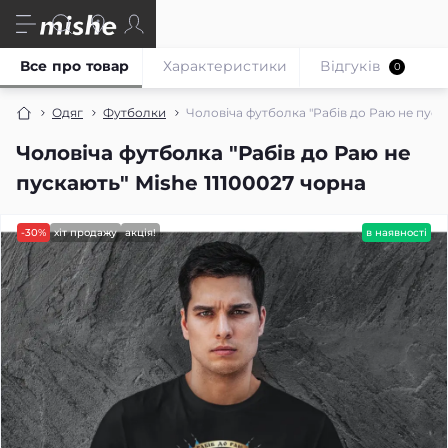
Все про товар
Характеристики
Відгуків
0
Одяг
Футболки
Чоловіча футболка "Рабів до Раю не пуска
Чоловіча футболка "Рабів до Раю не
пускають" Mishe 11100027 чорна
-30%
хіт продажу
акція!
в наявності