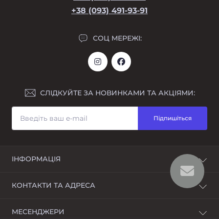
+38 (093) 491-93-91
СОЦ МЕРЕЖІ:
СЛІДКУЙТЕ ЗА НОВИНКАМИ ТА АКЦІЯМИ:
Підпишіться
ІНФОРМАЦІЯ
Повернення
КОНТАКТИ ТА АДРЕСА
Про магазин
Оплата і доставка
Україна Дніпропетровська обл. г. Дніпро вул.
МЕСЕНДЖЕРИ
Умови угоди
Боброва 3 ТЦ Озерний оф 401 А