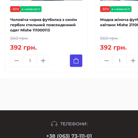
-30%
в наявності
-30%
в наявності
Чоловіча чорна футболка з синім
Модна жіноча футб
гербом стильний повсякденний
квітами Mishe 2110
одяг Mishe 111000113
560 грн.
560 грн.
392 грн.
392 грн.
ТЕЛЕФОНИ:
+38 (063) 73-111-01