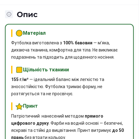
Опис
Матеріал
Футболка виготовлена з
100% бавовни
— м’яка,
дихаюча тканина, комфортна для тіла. Не викликає
подразнень та підходить для щоденного носіння.
Щільність тканини
155 г/м²
— ідеальний баланс між легкістю та
зносостійкістю. Футболка тримає форму, не
розтягується та не просвічує.
Принт
Патріотичний нанесений методом
прямого
цифрового друку
. Фарби на водній основі — безпечні,
яскраві та стійкі до вицвітання. Принт витримує
до 50
прань
без втрати кольору.