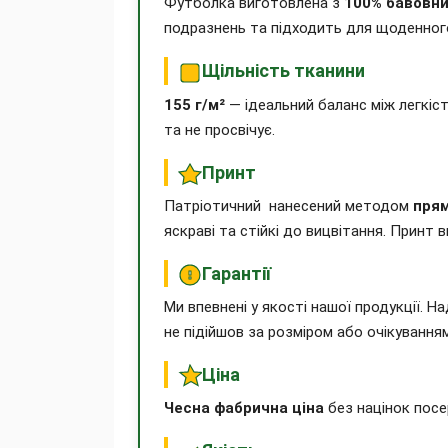
Футболка виготовлена з
100% бавовн
подразнень та підходить для щоденного
Щільність тканини
155 г/м²
— ідеальний баланс між легкіс
та не просвічує.
Принт
Патріотичний нанесений методом
прям
яскраві та стійкі до вицвітання. Принт
Гарантії
Ми впевнені у якості нашої продукції. 
не підійшов за розміром або очікування
Ціна
Чесна фабрична ціна
без націнок посе