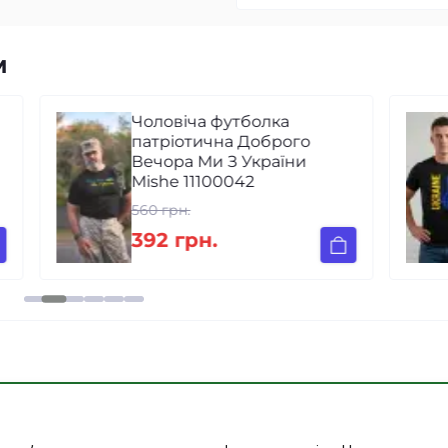
м
Чоловіча футболка
патріотична Доброго
Вечора Ми З України
Mishe 11100042
560 грн.
392 грн.