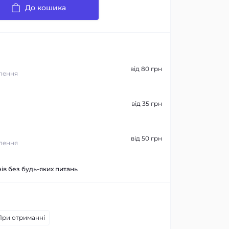
До кошика
від 80 грн
лення
від 35 грн
від 50 грн
лення
ів без будь-яких питань
При отриманні