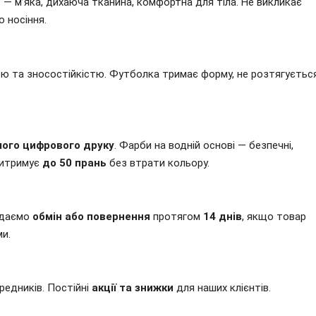
и
— м’яка, дихаюча тканина, комфортна для тіла. Не викликає
 носіння.
тю та зносостійкістю. Футболка тримає форму, не розтягуєтьс
ого цифрового друку
. Фарби на водній основі — безпечні,
 витримує
до 50 прань
без втрати кольору.
Надаємо
обмін або повернення
протягом
14 днів
, якщо товар
ми.
редників. Постійні
акції та знижки
для наших клієнтів.