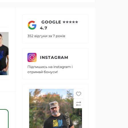
GOOGLE ⭐⭐⭐⭐⭐
4.7
Чоловіча чорна футболка
Чоловіч
352 відгуки за 7 років
з синім гербом стильний
патріот
повсякденний одяг Mishe
1110005
111000113
INSTAGRAM
560 грн.
560 грн.
Підпишись на instagram і
392 грн.
392 гр
отримай бонуси!