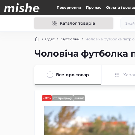
Повернення
Про нас
Оплата і доста
Каталог товарів
Одяг
Футболки
Чоловіча футболка патріо
Чоловіча футболка 
Все про товар
Хара
-30%
хіт продажу
акція!