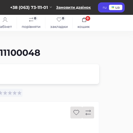
+38 (063) 73-111-01
Замовити дзвінок
ru
ua
0
0
0
абінет
порівняти
закладки
кошик
11100048