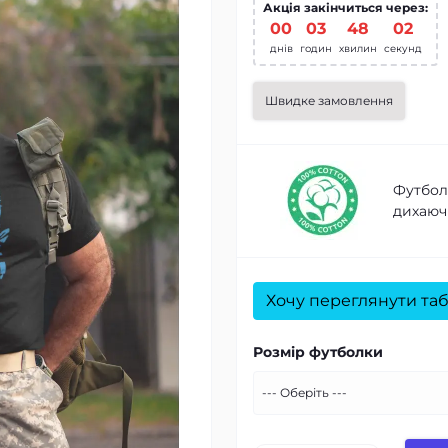
Акція закінчиться через:
00
:
03
:
48
:
01
днів
годин
хвилин
секунд
Швидке замовлення
Футболк
дихаючі
Хочу переглянути таб
Розмір футболки