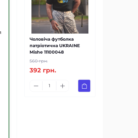
я
Чоловіча футболка
патріотична UKRAINE
Mishe 11100048
560 грн.
392 грн.