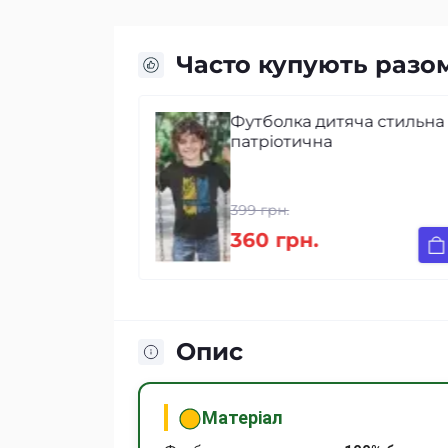
Часто купують разо
болка
Футболка дитяча стильна
kraine Mishe
патріотична
399 грн.
360 грн.
Опис
Матеріал