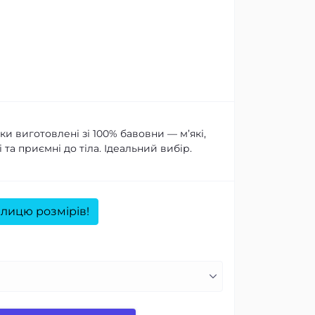
и виготовлені зі 100% бавовни — м’які,
 та приємні до тіла. Ідеальний вибір.
лицю розмірів!