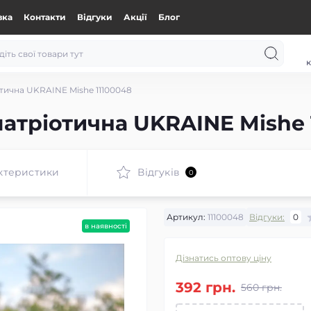
вка
Контакти
Відгуки
Акції
Блог
к
тична UKRAINE Mishe 11100048
патріотична UKRAINE Mishe 
ктеристики
Відгуків
0
Артикул:
11100048
Відгуки:
0
в наявності
Дізнатись оптову ціну
392 грн.
560 грн.