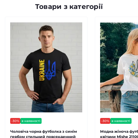
Товари з категорії
-30%
в наявності
-30%
в наявності
Чоловіча чорна футболка з синім
Модна жіноча футб
гербом стильний повсякденний
квітами Mishe 2110