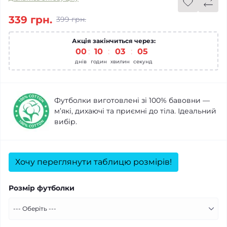
339 грн.
399 грн.
Акція закінчиться через:
00
:
10
:
03
:
05
днів
годин
хвилин
секунд
Футболки виготовлені зі 100% бавовни —
м’які, дихаючі та приємні до тіла. Ідеальний
вибір.
Хочу переглянути таблицю розмірів!
Розмір футболки