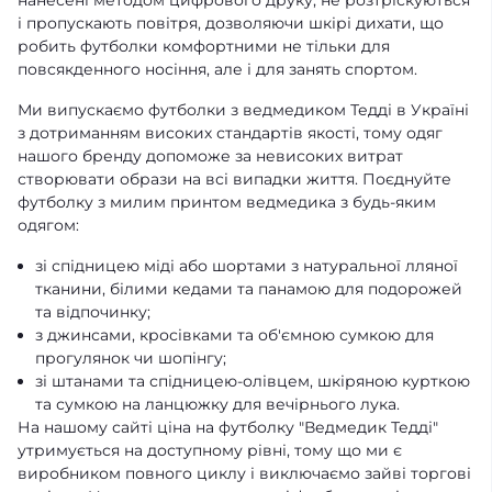
і пропускають повітря, дозволяючи шкірі дихати, що
робить футболки комфортними не тільки для
повсякденного носіння, але і для занять спортом.
Ми випускаємо футболки з ведмедиком Тедді в Україні
з дотриманням високих стандартів якості, тому одяг
нашого бренду допоможе за невисоких витрат
створювати образи на всі випадки життя. Поєднуйте
футболку з милим принтом ведмедика з будь-яким
одягом:
зі спідницею міді або шортами з натуральної лляної
тканини, білими кедами та панамою для подорожей
та відпочинку;
з джинсами, кросівками та об'ємною сумкою для
прогулянок чи шопінгу;
зі штанами та спідницею-олівцем, шкіряною курткою
та сумкою на ланцюжку для вечірнього лука.
На нашому сайті ціна на футболку "Ведмедик Тедді"
утримується на доступному рівні, тому що ми є
виробником повного циклу і виключаємо зайві торгові