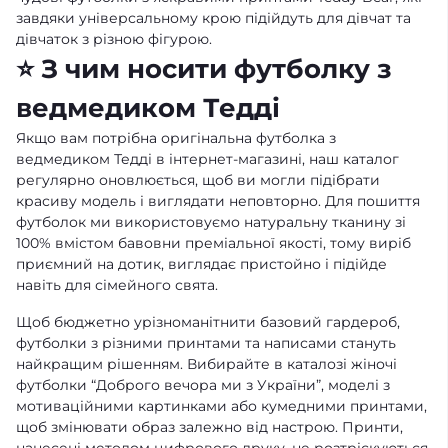
завдяки універсальному крою підійдуть для дівчат та
дівчаток з різною фігурою.
⭐ З чим носити футболку з
ведмедиком Тедді
Якщо вам потрібна оригінальна футболка з
ведмедиком Тедді в інтернет-магазині, наш каталог
регулярно оновлюється, щоб ви могли підібрати
красиву модель і виглядати неповторно. Для пошиття
футболок ми використовуємо натуральну тканину зі
100% вмістом бавовни преміальної якості, тому виріб
приємний на дотик, виглядає пристойно і підійде
навіть для сімейного свята.
Щоб бюджетно урізноманітнити базовий гардероб,
футболки з різними принтами та написами стануть
найкращим рішенням. Вибирайте в каталозі
жіночі
футболки “Доброго вечора ми з України”
, моделі з
мотиваційними картинками або кумедними принтами,
щоб змінювати образ залежно від настрою. Принти,
нанесені методом цифрового друку, не розтріскуються