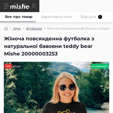
Все про товар
Характеристики
Відгуків
0
Одяг
Футболки
Жіноча повсякденна футболка з натураль
Жіноча повсякденна футболка з
натуральної бавовни teddy bear
Mishe 20000003253
-15%
акція!
в наявності