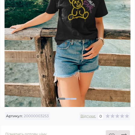
Артикул:
20000003253
Відгуки:
0
Дізнатись оптову ціну