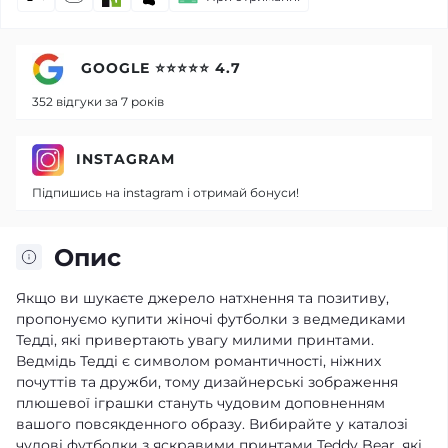
GOOGLE ⭐⭐⭐⭐⭐ 4.7
352 відгуки за 7 років
INSTAGRAM
Підпишись на instagram і отримай бонуси!
Опис
Якщо ви шукаєте джерело натхнення та позитиву,
пропонуємо купити жіночі футболки з ведмедиками
Тедді, які привертають увагу милими принтами.
Ведмідь Тедді є символом романтичності, ніжних
почуттів та дружби, тому дизайнерські зображення
плюшевої іграшки стануть чудовим доповненням
вашого повсякденного образу. Вибирайте у каталозі
чудові футболки з яскравими принтами Teddy Bear, які