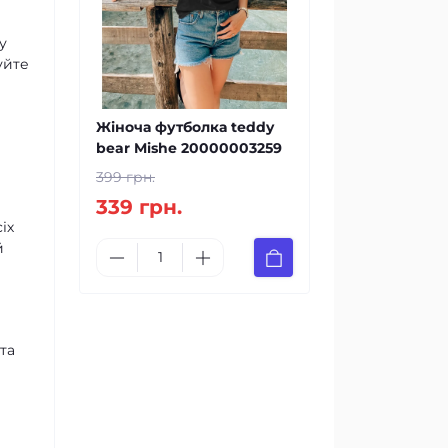
у
уйте
Жіноча футболка teddy
bear Mishe 20000003259
399 грн.
339 грн.
іх
й
та