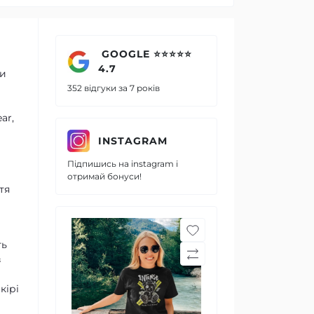
GOOGLE ⭐⭐⭐⭐⭐
4.7
ми
352 відгуки за 7 років
ar,
INSTAGRAM
Підпишись на instagram і
отримай бонуси!
тя
ть
з
кірі