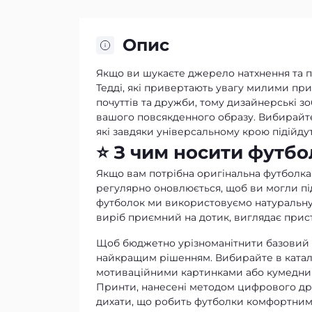
Опис
Якщо ви шукаєте джерело натхнення та 
Тедді, які привертають увагу милими при
почуттів та дружби, тому дизайнерські 
вашого повсякденного образу. Вибирайте 
які завдяки універсальному крою підійдуть
⭐ З чим носити футбо
Якщо вам потрібна оригінальна футболка 
регулярно оновлюється, щоб ви могли пі
футболок ми використовуємо натуральну т
виріб приємний на дотик, виглядає присто
Щоб бюджетно урізноманітнити базовий 
найкращим рішенням. Вибирайте в катал
мотиваційними картинками або кумедним
Принти, нанесені методом цифрового друк
дихати, що робить футболки комфортними 