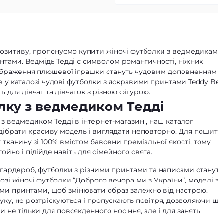
позитиву, пропонуємо купити жіночі футболки з ведмедика
нтами. Ведмідь Тедді є символом романтичності, ніжних
зображення плюшевої іграшки стануть чудовим доповненням
у каталозі чудові футболки з яскравими принтами Teddy Be
 для дівчат та дівчаток з різною фігурою.
лку з ведмедиком Тедді
з ведмедиком Тедді в інтернет-магазині, наш каталог
дібрати красиву модель і виглядати неповторно. Для пошит
канину зі 100% вмістом бавовни преміальної якості, тому
йно і підійде навіть для сімейного свята.
гардероб, футболки з різними принтами та написами стану
озі
жіночі футболки “Доброго вечора ми з України”
, моделі 
и принтами, щоб змінювати образ залежно від настрою.
у, не розтріскуються і пропускають повітря, дозволяючи ш
не тільки для повсякденного носіння, але і для занять