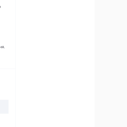
о
ня.