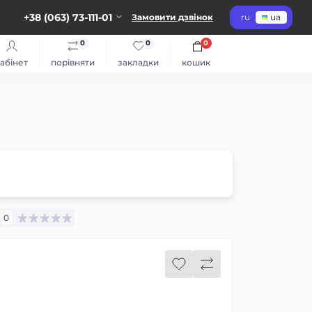
+38 (063) 73-111-01
Замовити дзвінок
ru
ua
0
0
0
абінет
порівняти
закладки
кошик
9
0