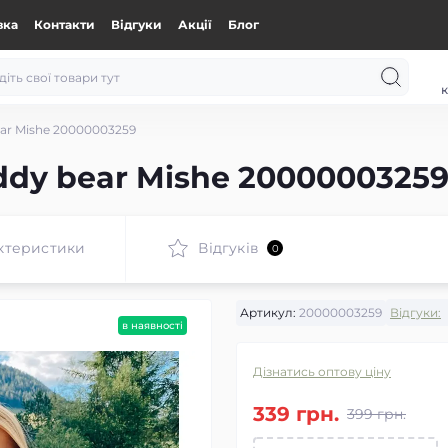
вка
Контакти
Відгуки
Акції
Блог
к
ar Mishe 20000003259
ddy bear Mishe 2000000325
ктеристики
Відгуків
0
Артикул:
20000003259
Відгуки:
в наявності
Дізнатись оптову ціну
339 грн.
399 грн.