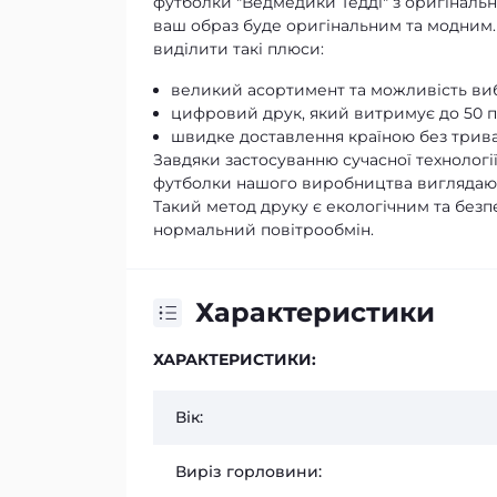
футболки "Ведмедики Тедді" з оригінальн
ваш образ буде оригінальним та модним.
виділити такі плюси:
великий асортимент та можливість ви
цифровий друк, який витримує до 50 п
швидке доставлення країною без трива
Завдяки застосуванню сучасної технолог
футболки нашого виробництва виглядають
Такий метод друку є екологічним та безп
нормальний повітрообмін.
Характеристики
ХАРАКТЕРИСТИКИ:
Вік:
Виріз горловини: