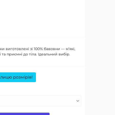
и виготовлені зі 100% бавовни — м’які,
 та приємні до тіла. Ідеальний вибір.
лицю розмірів!