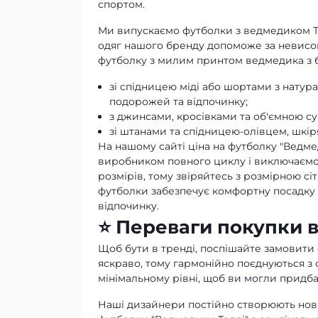
спортом.
Ми випускаємо футболки з ведмедиком Тед
одяг нашого бренду допоможе за невисок
футболку з милим принтом ведмедика з 
зі спідницею міді або шортами з натур
подорожей та відпочинку;
з джинсами, кросівками та об'ємною с
зі штанами та спідницею-олівцем, шкі
На нашому сайті ціна на футболку "Ведме
виробником повного циклу і виключаємо 
розмірів, тому звіряйтесь з розмірною с
футболки забезпечує комфортну посадку по
відпочинку.
⭐ Переваги покупки в
Щоб бути в тренді, поспішайте замовити
яскраво, тому гармонійно поєднуються з 
мінімальному рівні, щоб ви могли придба
Наші дизайнери постійно створюють нові