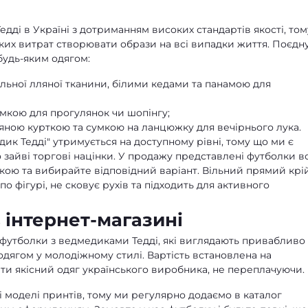
ді в Україні з дотриманням високих стандартів якості, том
их витрат створювати образи на всі випадки життя. Поєдн
будь-яким одягом:
альної лляної тканини, білими кедами та панамою для
умкою для прогулянок чи шопінгу;
ряною курткою та сумкою на ланцюжку для вечірнього лука.
дик Тедді" утримується на доступному рівні, тому що ми є
зайві торгові націнки. У продажу представлені футболки вс
іткою та вибирайте відповідний варіант. Вільний прямий крі
 фігурі, не сковує рухів та підходить для активного
 інтернет-магазині
 футболки з ведмедиками Тедді, які виглядають привабливо 
одягом у молодіжному стилі. Вартість встановлена на
ти якісний одяг українського виробника, не переплачуючи.
 моделі принтів, тому ми регулярно додаємо в каталог