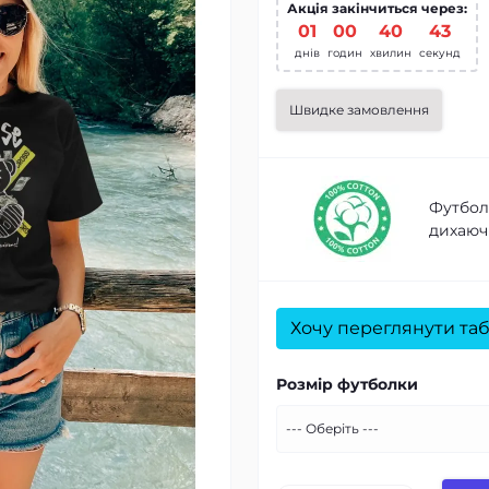
Акція закінчиться через:
01
00
40
42
днів
годин
хвилин
секунд
Швидке замовлення
Футболк
дихаючі
Хочу переглянути таб
Розмір футболки