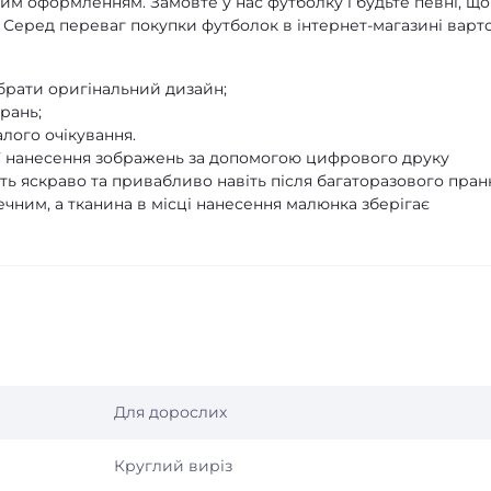
им оформленням. Замовте у нас футболку і будьте певні, що
 Серед переваг покупки футболок в інтернет-магазині варт
брати оригінальний дизайн;
рань;
лого очікування.
ії нанесення зображень за допомогою цифрового друку
 яскраво та привабливо навіть після багаторазового пран
ечним, а тканина в місці нанесення малюнка зберігає
Для дорослих
Круглий виріз