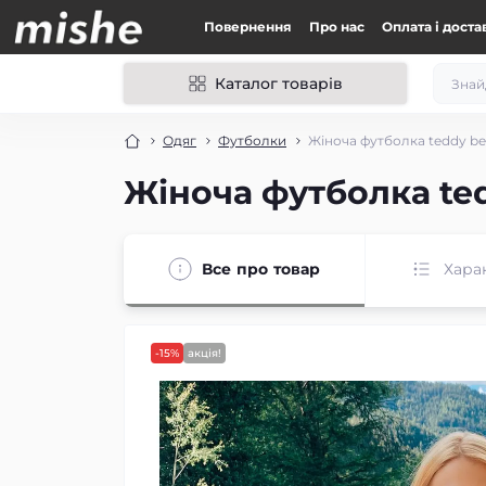
Повернення
Про нас
Оплата і доста
Каталог товарів
Одяг
Футболки
Жіноча футболка teddy be
Жіноча футболка te
Все про товар
Хара
-15%
акція!