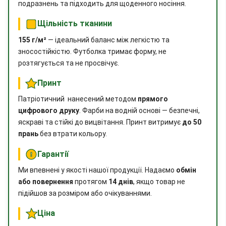
подразнень та підходить для щоденного носіння.
Щільність тканини
155 г/м²
— ідеальний баланс між легкістю та
зносостійкістю. Футболка тримає форму, не
розтягується та не просвічує.
Принт
Патріотичний нанесений методом
прямого
цифрового друку
. Фарби на водній основі — безпечні,
яскраві та стійкі до вицвітання. Принт витримує
до 50
прань
без втрати кольору.
Гарантії
Ми впевнені у якості нашої продукції. Надаємо
обмін
або повернення
протягом
14 днів
, якщо товар не
підійшов за розміром або очікуваннями.
Ціна