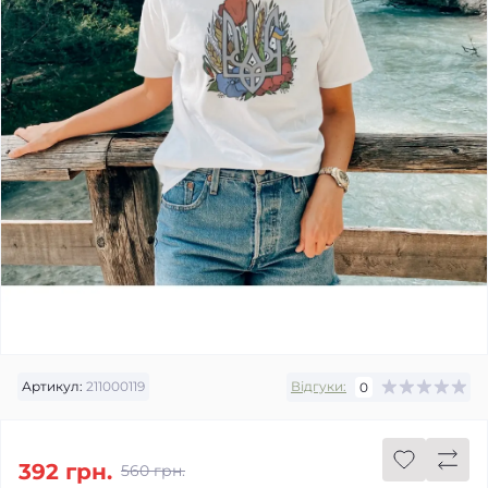
Артикул:
211000119
Відгуки:
0
392 грн.
560 грн.