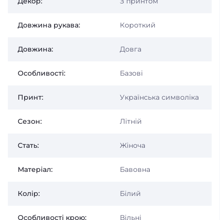
Декор:
З принтом
Довжина рукава:
Короткий
Довжина:
Довга
Особливості:
Базові
Принт:
Українська символіка
Сезон:
Літній
Стать:
Жіноча
Матеріал:
Бавовна
Колір:
Білий
Особливості крою:
Вільні