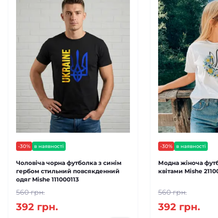
-30%
в наявності
-30%
в наявності
Чоловіча чорна футболка з синім
Модна жіноча футб
гербом стильний повсякденний
квітами Mishe 2110
одяг Mishe 111000113
560 грн.
560 грн.
392 грн.
392 грн.