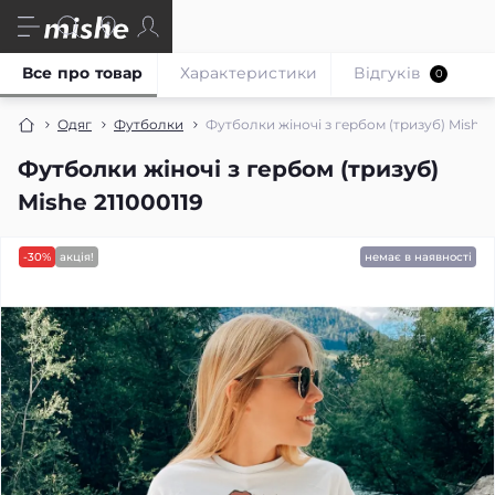
Все про товар
Характеристики
Відгуків
0
Одяг
Футболки
Футболки жіночі з гербом (тризуб) Mishe 2
Футболки жіночі з гербом (тризуб)
Mishe 211000119
-30%
акція!
немає в наявності