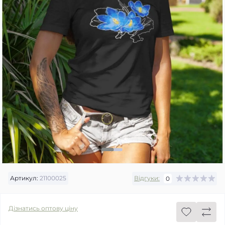
Артикул:
21100025
Відгуки:
0
Дізнатись оптову ціну