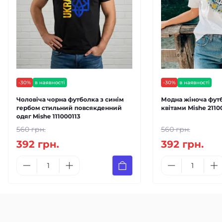
-30%
в наявності
-30%
в наявності
Чоловіча чорна футболка з синім
Модна жіноча футб
гербом стильний повсякденний
квітами Mishe 2110
одяг Mishe 111000113
560 грн.
560 грн.
392 грн.
392 грн.