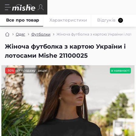
Все про товар
Характеристики
Відгуків
0
Одяг
Футболки
Жіноча футболка з картою України і лото
Жіноча футболка з картою України і
лотосами Mishe 21100025
-30%
хіт продажу
акція!
в наявності