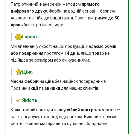
Патріотичний нанесений методом
прямого
цифрового друку
. Фарби на водній основі — безпечні,
яскраві та стійкі до вицвітання. Принт витримує
до 50
прань
без втрати кольору.
Гарантії
Ми впевнені у якості нашої продукції. Надаємо
обмін
або повернення
протягом
14 днів
, якщо товар не
підійшов за розміром або очікуваннями.
Ціна
Чесна фабрична ціна
без націнок посередників.
Постійні
акції та знижки
для наших клієнтів.
Якість
Кожен виріб проходить
подвійний контроль якості
—
на етапі друку та перед відправкою. Використовуємо
сертифіковані матеріали та сучасне обладнання.