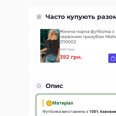
Часто купують разо
чі з гербом
Жіноча чорна футболка з
4
червоним тризубом Mish
2110002
560 грн.
392 грн.
Опис
Матеріал
Футболка виготовлена з
100% бавовн