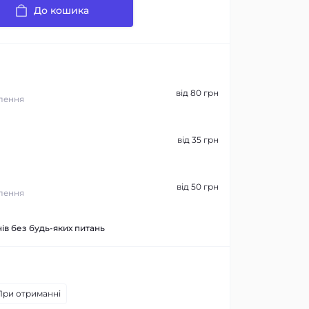
До кошика
від 80 грн
лення
від 35 грн
від 50 грн
лення
ів без будь-яких питань
При отриманні