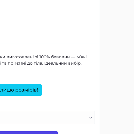
и виготовлені зі 100% бавовни — м’які,
 та приємні до тіла. Ідеальний вибір.
лицю розмірів!