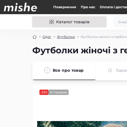
Повернення
Про нас
Оплата і доста
Каталог товарів
Одяг
Футболки
Футболки жіночі з гербом
Футболки жіночі з г
Все про товар
Хара
-23%
хіт продажу