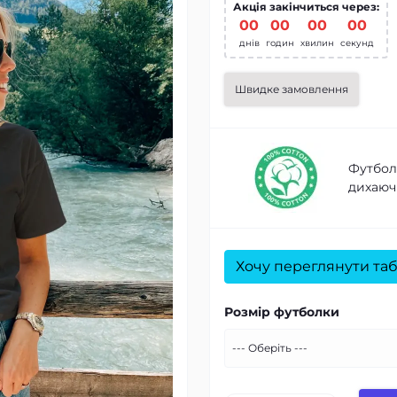
Акція закінчиться через:
00
:
00
:
00
:
00
днів
годин
хвилин
секунд
Швидке замовлення
Футболк
дихаючі
Хочу переглянути таб
Розмір футболки