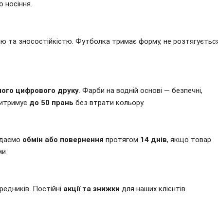
 носіння.
тю та зносостійкістю. Футболка тримає форму, не розтягуєтьс
ого цифрового друку
. Фарби на водній основі — безпечні,
 витримує
до 50 прань
без втрати кольору.
Надаємо
обмін або повернення
протягом
14 днів
, якщо товар
ми.
редників. Постійні
акції та знижки
для наших клієнтів.