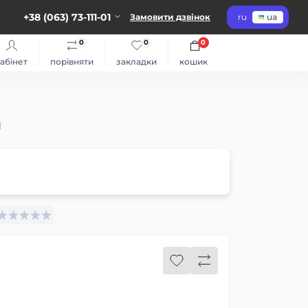
+38 (063) 73-111-01
Замовити дзвінок
ru
ua
0
0
0
абінет
порівняти
закладки
кошик
а