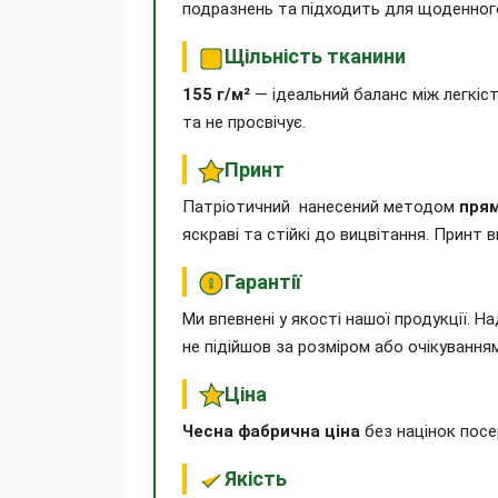
подразнень та підходить для щоденного
Щільність тканини
155 г/м²
— ідеальний баланс між легкіс
та не просвічує.
Принт
Патріотичний нанесений методом
прям
яскраві та стійкі до вицвітання. Принт
Гарантії
Ми впевнені у якості нашої продукції. 
не підійшов за розміром або очікування
Ціна
Чесна фабрична ціна
без націнок посе
Якість