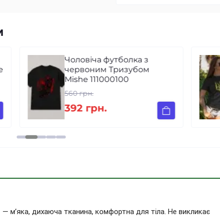
м
Чоловіча футболка з
e
червоним Тризубом
Mishe 111000100
560 грн.
392 грн.
и
— м’яка, дихаюча тканина, комфортна для тіла. Не викликає