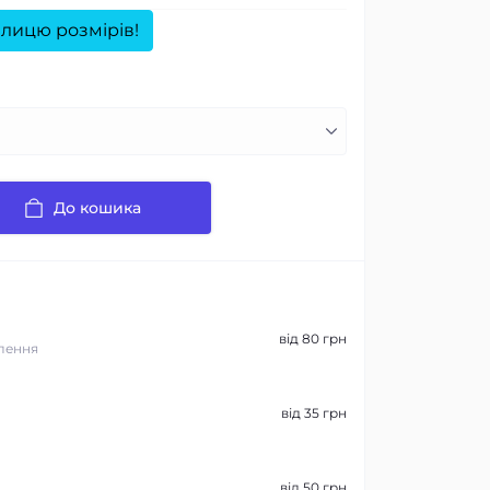
лицю розмірів!
До кошика
від 80 грн
лення
від 35 грн
від 50 грн