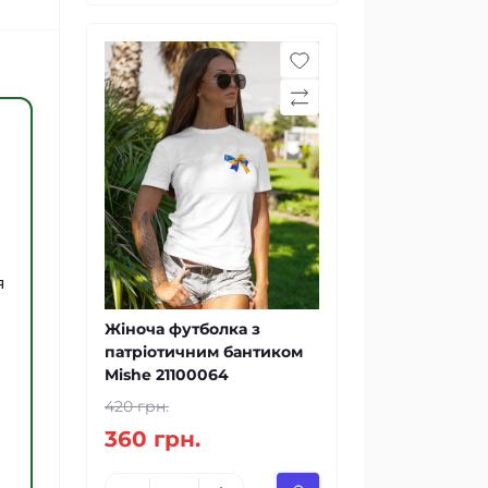
я
Жіноча футболка з
патріотичним бантиком
Mishe 21100064
420 грн.
360 грн.