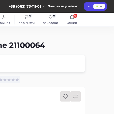
+38 (063) 73-111-01
Замовити дзвінок
ru
ua
0
0
0
абінет
порівняти
закладки
кошик
he 21100064