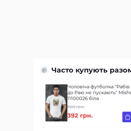
Часто купують разо
лка для
Чоловіча футболка "Рабів
іотична
до Раю не пускають" Mish
11100026 біла
560 грн.
392 грн.