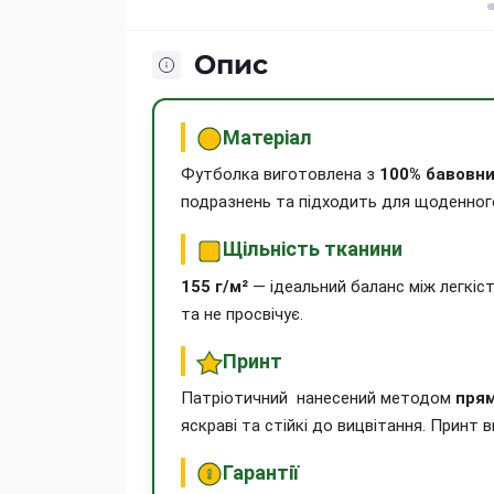
Опис
Матеріал
Футболка виготовлена з
100% бавовн
подразнень та підходить для щоденного
Щільність тканини
155 г/м²
— ідеальний баланс між легкіс
та не просвічує.
Принт
Патріотичний нанесений методом
прям
яскраві та стійкі до вицвітання. Принт
Гарантії