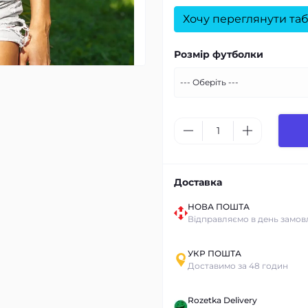
Хочу переглянути таб
Розмір футболки
Доставка
НОВА ПОШТА
Відправляємо в день замов
УКР ПОШТА
Доставимо за 48 годин
Rozetka Delivery