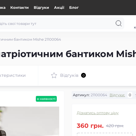
вка
Контакти
Відгуки
Акції
Блог
к
тичним бантиком Mishe 21100064
патріотичним бантиком Mis
ктеристики
Відгуків
0
Артикул:
21100064
Відгуки:
0
в наявності
Дізнатись оптову ціну
360 грн.
420 грн.