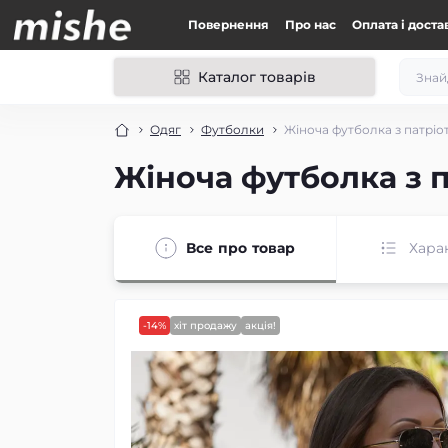
Повернення
Про нас
Оплата і доста
Каталог товарів
Одяг
Футболки
Жіноча футболка з патріо
Жіноча футболка з 
Все про товар
Хара
-14%
хіт продажу
акція!