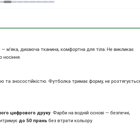
и
— м’яка, дихаюча тканина, комфортна для тіла. Не викликає
 носіння.
тю та зносостійкістю. Футболка тримає форму, не розтягуєтьс
ого цифрового друку
. Фарби на водній основі — безпечні,
 витримує
до 50 прань
без втрати кольору.