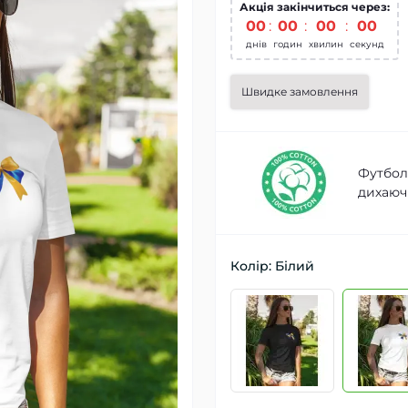
Акція закінчиться через:
00
:
00
:
00
:
00
днів
годин
хвилин
секунд
Швидке замовлення
Футболк
дихаючі
Колір: Білий