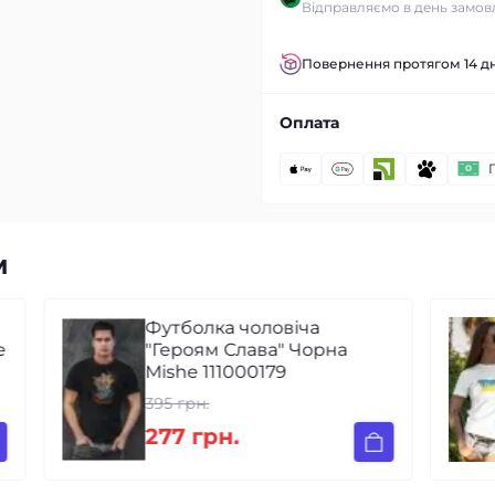
Відправляємо в день замов
Повернення протягом 14 дн
Оплата
м
Футболка чоловіча
e
"Героям Слава" Чорна
Mishe 111000179
395 грн.
277 грн.