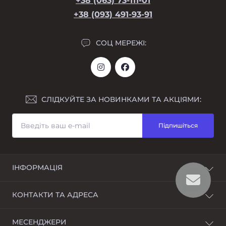
+38 (063) 73-111-01
+38 (093) 491-93-91
СОЦ МЕРЕЖІ:
СЛІДКУЙТЕ ЗА НОВИНКАМИ ТА АКЦІЯМИ:
Підпишіться
ІНФОРМАЦІЯ
Повернення
КОНТАКТИ ТА АДРЕСА
Про магазин
Оплата і доставка
Україна Дніпропетровська обл. г. Дніпро вул.
МЕСЕНДЖЕРИ
Умови угоди
Боброва 3 ТЦ Озерний оф 401 А