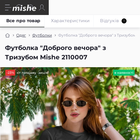
Все про товар
Характеристики
Відгуків
1
Одяг
Футболки
Футболка "Доброго вечора" з Тризубом M
Футболка "Доброго вечора" з
Тризубом Mishe 2110007
-23%
хіт продажу
акція!
в наявності