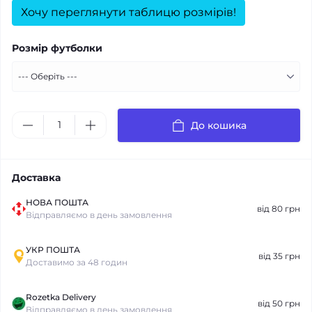
Хочу переглянути таблицю розмірів!
Розмір футболки
До кошика
Доставка
НОВА ПОШТА
від 80 грн
Відправляємо в день замовлення
УКР ПОШТА
від 35 грн
Доставимо за 48 годин
Rozetka Delivery
від 50 грн
Відправляємо в день замовлення