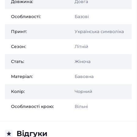
Довжина:
Довга
Особливості:
Базові
Принт:
Українська символіка
Сезон:
Літній
Стать:
Жіноча
Матеріал:
Бавовна
Колір:
Чорний
Особливості крою:
Вільні
Відгуки