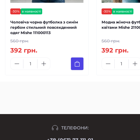
-30%
в наявності
-30%
в наявності
Чоловіча чорна футболка з синім
Модна жіноча футб
гербом стильний повсякденний
квітами Mishe 2110
одяг Mishe 111000113
560 грн.
560 грн.
392 грн.
392 грн.
ТЕЛЕФОНИ: