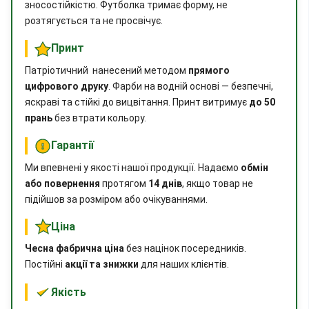
зносостійкістю. Футболка тримає форму, не
розтягується та не просвічує.
Принт
Патріотичний нанесений методом
прямого
цифрового друку
. Фарби на водній основі — безпечні,
яскраві та стійкі до вицвітання. Принт витримує
до 50
прань
без втрати кольору.
Гарантії
Ми впевнені у якості нашої продукції. Надаємо
обмін
або повернення
протягом
14 днів
, якщо товар не
підійшов за розміром або очікуваннями.
Ціна
Чесна фабрична ціна
без націнок посередників.
Постійні
акції та знижки
для наших клієнтів.
Якість