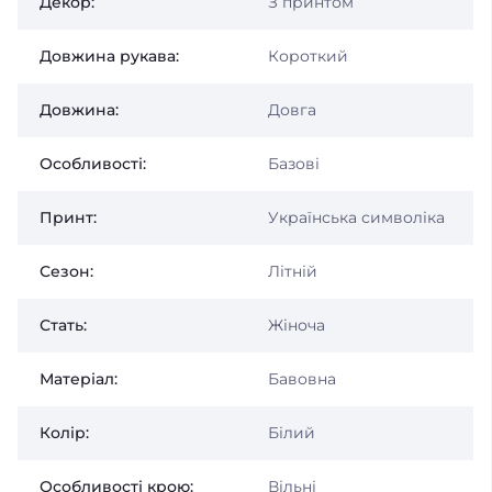
Декор:
З принтом
Довжина рукава:
Короткий
Довжина:
Довга
Особливості:
Базові
Принт:
Українська символіка
Сезон:
Літній
Стать:
Жіноча
Матеріал:
Бавовна
Колір:
Білий
Особливості крою:
Вільні