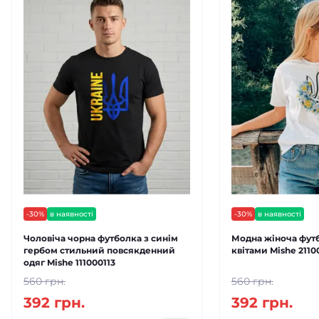
-30%
в наявності
-30%
в наявності
Чоловіча чорна футболка з синім
Модна жіноча футб
гербом стильний повсякденний
квітами Mishe 2110
одяг Mishe 111000113
560 грн.
560 грн.
392 грн.
392 грн.