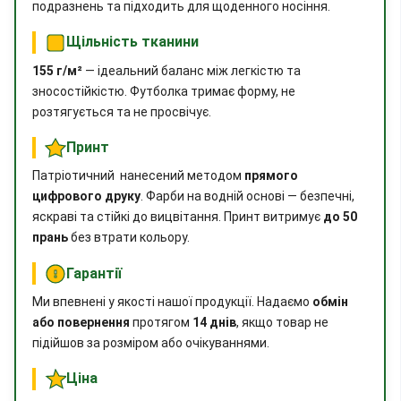
подразнень та підходить для щоденного носіння.
Щільність тканини
155 г/м²
— ідеальний баланс між легкістю та
зносостійкістю. Футболка тримає форму, не
розтягується та не просвічує.
Принт
Патріотичний нанесений методом
прямого
цифрового друку
. Фарби на водній основі — безпечні,
яскраві та стійкі до вицвітання. Принт витримує
до 50
прань
без втрати кольору.
Гарантії
Ми впевнені у якості нашої продукції. Надаємо
обмін
або повернення
протягом
14 днів
, якщо товар не
підійшов за розміром або очікуваннями.
Ціна