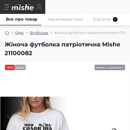
Все про товар
Характеристики
Відгуків
0
Одяг
Футболки
Жіноча футболка патріотична Mishe 21100
Жіноча футболка патріотична Mishe
21100082
-30%
акція!
немає в наявності