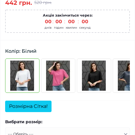
442 грн.
520 грн.
Акція закінчиться через:
00
:
00
:
00
:
00
днів
годин
хвилин
секунд
Колір: Білий
Розмірна Cітка!
Вибрати розмір: