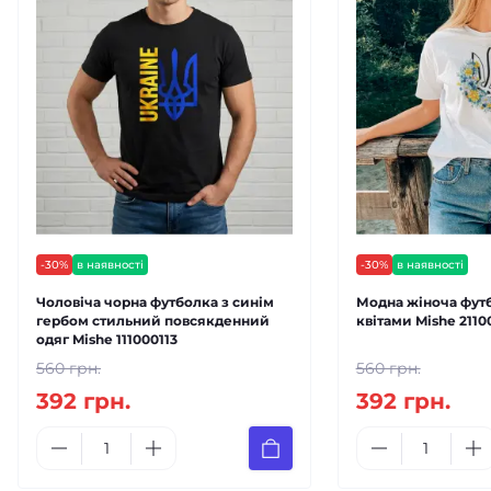
-30%
в наявності
-30%
в наявності
Чоловіча чорна футболка з синім
Модна жіноча футб
гербом стильний повсякденний
квітами Mishe 2110
одяг Mishe 111000113
560 грн.
560 грн.
392 грн.
392 грн.