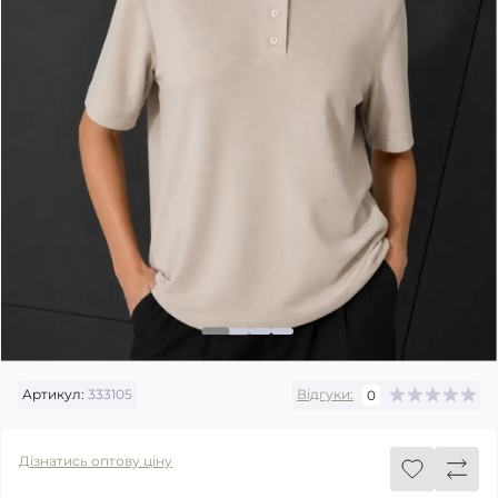
Артикул:
333105
Відгуки:
0
Дізнатись оптову ціну