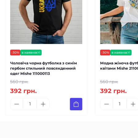
-30%
в наявності
-30%
в наявності
Чоловіча чорна футболка з синім
Модна жіноча футб
гербом стильний повсякденний
квітами Mishe 2110
одяг Mishe 111000113
560 грн.
560 грн.
392 грн.
392 грн.